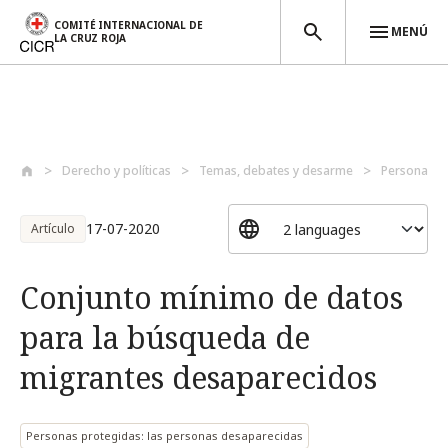
COMITÉ INTERNACIONAL DE
MENÚ
LA CRUZ ROJA
Pasar al contenido principal
Derecho y políticas
Temas, debates y desarme
Personas p
17-07-2020
Artículo
Conjunto mínimo de datos
para la búsqueda de
migrantes desaparecidos
Personas protegidas: las personas desaparecidas