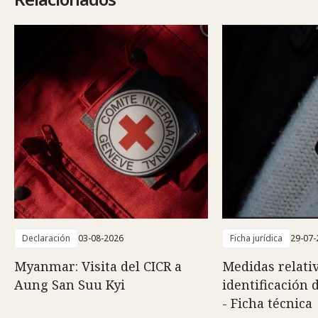
Declaración
03-08-2026
Ficha jurídica
29-07-
Myanmar: Visita del CICR a
Medidas relativ
Aung San Suu Kyi
identificación 
- Ficha técnica