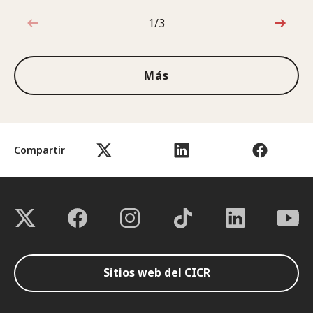
1/3
1de3
Más
Compartir
Sitios web del CICR