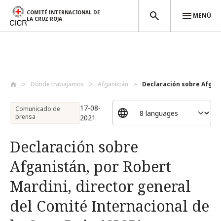
COMITÉ INTERNACIONAL DE
MENÚ
LA CRUZ ROJA
Pasar al contenido principal
Dónde trabajamos
Afganistán
Declaración sobre Afgani
17-08-
Comunicado de
prensa
2021
Declaración sobre
Afganistán, por Robert
Mardini, director general
del Comité Internacional de