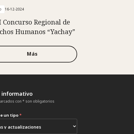
o
16-12-2024
I Concurso Regional de
chos Humanos “Yachay”
Más
n informativo
rcados con * son obligatorios
ne un tipo
*