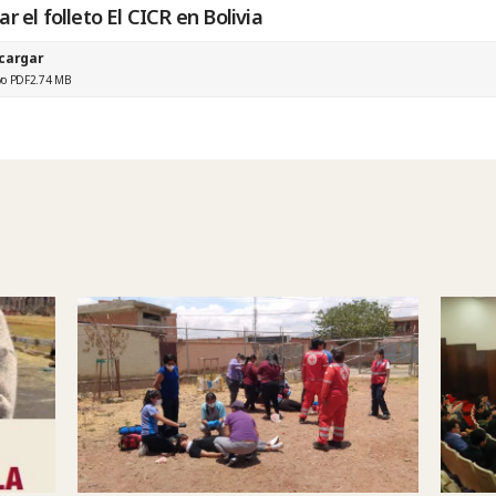
r el folleto El CICR en Bolivia
cargar
vo PDF
2.74 MB