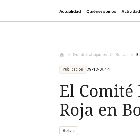
Actualidad
Quiénes somos
Activida
Pasar al contenido principal
Dónde trabajamos
Bolivia
E
29-12-2014
Publicación
El Comité 
Roja en Bo
Bolivia