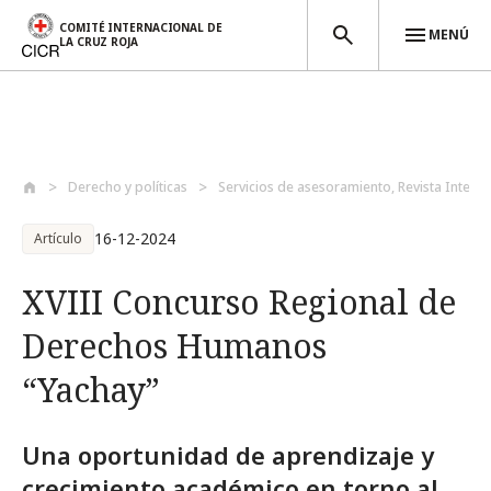
COMITÉ INTERNACIONAL DE
MENÚ
LA CRUZ ROJA
Pasar al contenido principal
Derecho y políticas
Servicios de asesoramiento, Revista Inte...
16-12-2024
Artículo
XVIII Concurso Regional de
Derechos Humanos
“Yachay”
Una oportunidad de aprendizaje y
crecimiento académico en torno al