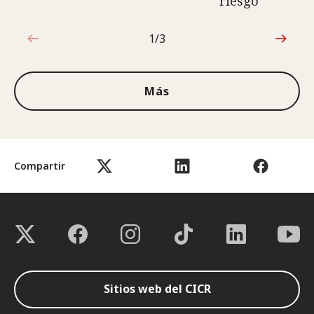
riesgo
1/3
1de3
Más
Compartir
Sitios web del CICR