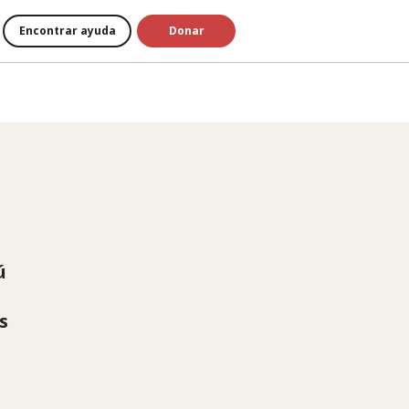
Encontrar ayuda
Donar
ú
s