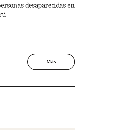
personas desaparecidas en
erú
Más