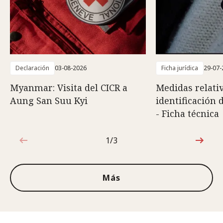
Declaración
03-08-2026
Ficha jurídica
29-07-
Myanmar: Visita del CICR a
Medidas relativ
Aung San Suu Kyi
identificación 
- Ficha técnica
1/3
1de3
Más