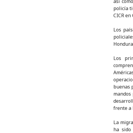
así como
policía 
CICR en 
Los país
policial
Honduras
Los pri
comprens
América
operaci
buenas p
mandos p
desarrol
frente a 
La migra
ha sido