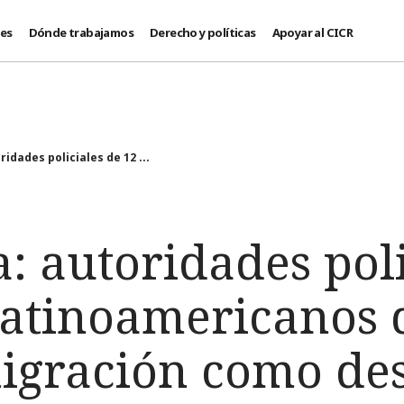
des
Dónde trabajamos
Derecho y políticas
Apoyar al CICR
idades policiales de 12 ...
: autoridades poli
 latinoamericanos 
migración como des