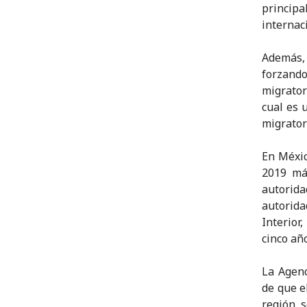
princip
internac
Además, 
forzand
migrator
cual es 
migratori
En Méxic
2019 má
autorid
autorid
Interior
cinco añ
La Agen
de que e
región, 