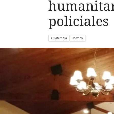
humanitar
policiales
Guatemala
México