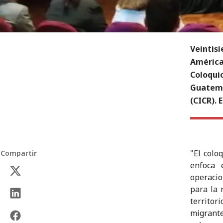
Veintisi
América 
Coloquio
Guatema
(CICR). 
"El colo
Compartir
enfoca 
operacio
para la 
territor
migrante