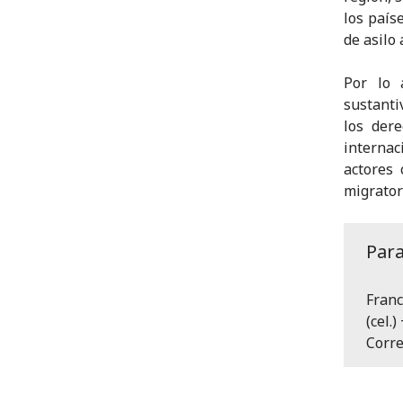
los país
de asilo
Por lo 
sustantiv
los der
internac
actores
migrator
Par
Franc
(cel.
Corre