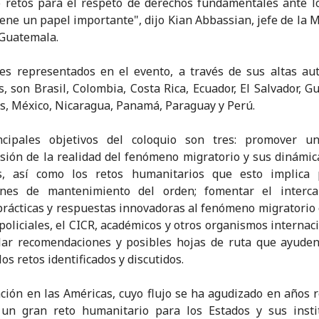
 retos para el respeto de derechos fundamentales ante l
tiene un papel importante", dijo Kian Abbassian, jefe de la M
Guatemala.
es representados en el evento, a través de sus altas au
es, son Brasil, Colombia, Costa Rica, Ecuador, El Salvador, G
, México, Nicaragua, Panamá, Paraguay y Perú.
ncipales objetivos del coloquio son tres: promover u
ión de la realidad del fenómeno migratorio y sus dinámic
s, así como los retos humanitarios que esto implica 
ones de mantenimiento del orden; fomentar el interc
rácticas y respuestas innovadoras al fenómeno migratorio 
oliciales, el CICR, académicos y otros organismos internaci
lar recomendaciones y posibles hojas de ruta que ayude
los retos identificados y discutidos.
ción en las Américas, cuyo flujo se ha agudizado en años r
 un gran reto humanitario para los Estados y sus instit