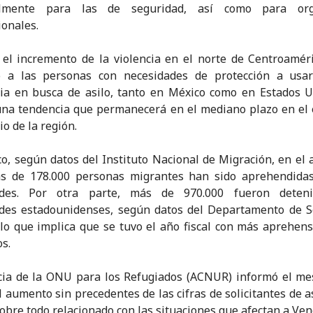
almente para las de seguridad, así como para or
ionales.
el incremento de la violencia en el norte de Centroamér
o a las personas con necesidades de protección a usar
ia en busca de asilo, tanto en México como en Estados U
una tendencia que permanecerá en el mediano plazo en e
o de la región.
o, según datos del Instituto Nacional de Migración, en el a
s de 178.000 personas migrantes han sido aprehendidas
ades. Por otra parte, más de 970.000 fueron deten
ades estadounidenses, según datos del Departamento de S
, lo que implica que se tuvo el año fiscal con más aprehen
os.
cia de la ONU para los Refugiados (ACNUR) informó el me
l aumento sin precedentes de las cifras de solicitantes de as
sobre todo relacionado con las situaciones que afectan a Ven