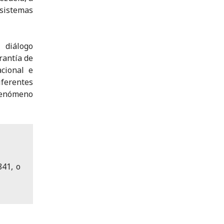
 sistemas
 diálogo
arantía de
cional e
iferentes
fenómeno
841, o