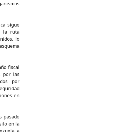
ganismos
ica sigue
 la ruta
nidos, lo
l esquema
ño fiscal
 por las
idos por
eguridad
siones en
s pasado
ilo en la
ezuela, a