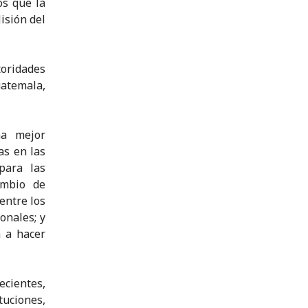
os que la
isión del
toridades
uatemala,
na mejor
as en las
para las
ambio de
entre los
onales; y
n a hacer
ecientes,
uciones,