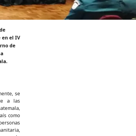
 de
 en el IV
erno de
ja
la.
mente, se
te a las
uatemala,
país como
 personas
anitaria,