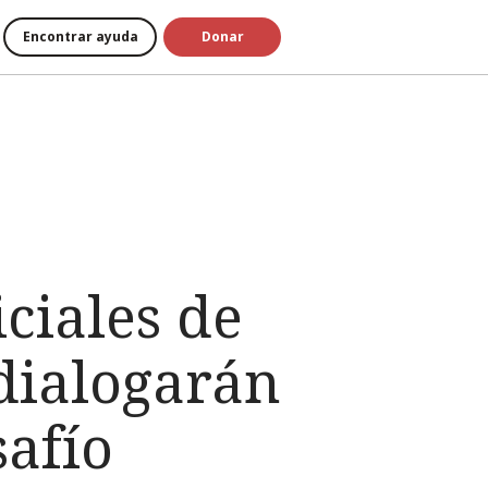
Encontrar ayuda
Donar
ciales de
dialogarán
afío