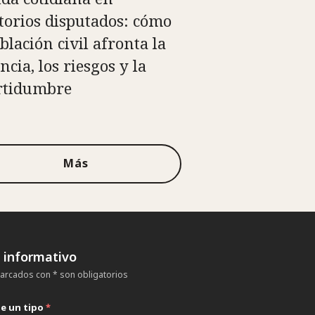
itorios disputados: cómo
blación civil afronta la
ncia, los riesgos y la
rtidumbre
Más
n informativo
rcados con * son obligatorios
ne un tipo
*