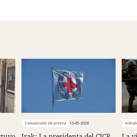
Comunicado de prensa
10-05-2026
Artícul
stuvo
Irak: La presidenta del CICR
La v