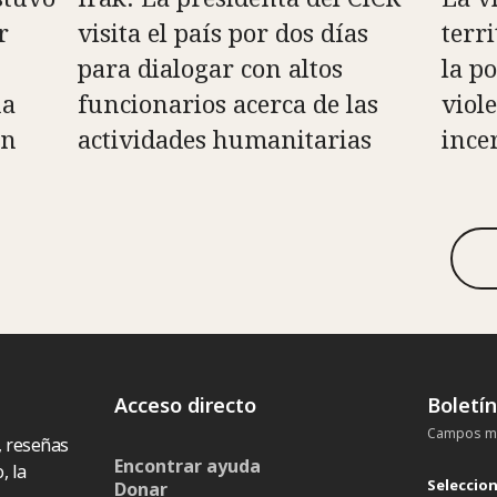
r
visita el país por dos días
terr
para dialogar con altos
la po
na
funcionarios acerca de las
viole
en
actividades humanitarias
ince
Acceso directo
Boletí
Campos ma
, reseñas
Encontrar ayuda
, la
Seleccio
Donar