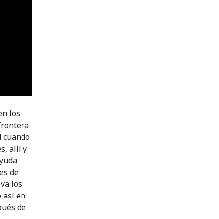
en los
frontera
ad cuando
, allí y
ayuda
nes de
eva los
 así en
pués de