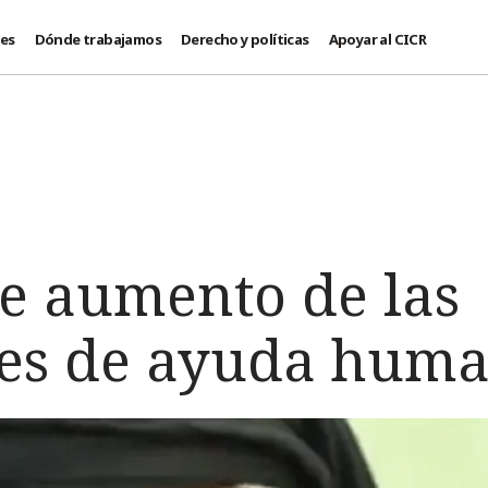
des
Dónde trabajamos
Derecho y políticas
Apoyar al CICR
te aumento de las
es de ayuda huma