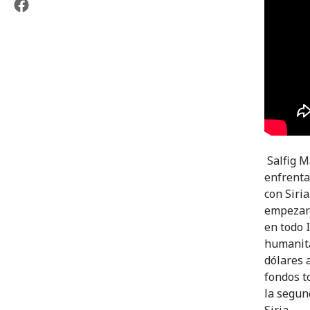
Salfig M
enfrenta
con Siri
empezaro
en todo 
humanita
dólares 
fondos t
la segun
Siria.