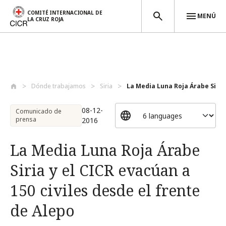
COMITÉ INTERNACIONAL DE
MENÚ
LA CRUZ ROJA
Pasar al contenido principal
Dónde trabajamos
Siria
La Media Luna Roja Árabe Siria 
08-12-
Comunicado de
prensa
2016
La Media Luna Roja Árabe
Siria y el CICR evacúan a
150 civiles desde el frente
de Alepo