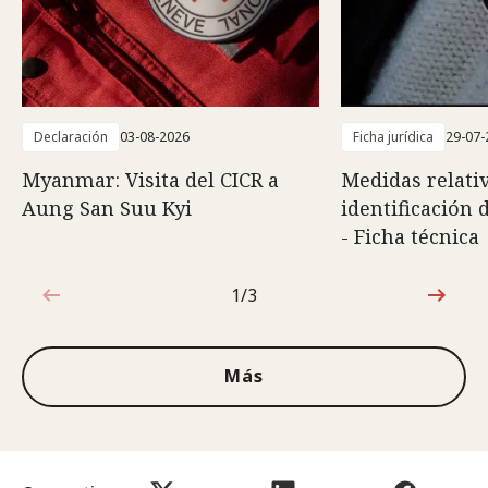
Declaración
03-08-2026
Ficha jurídica
29-07-
Myanmar: Visita del CICR a
Medidas relativ
Aung San Suu Kyi
identificación 
- Ficha técnica
1/3
1de3
Más