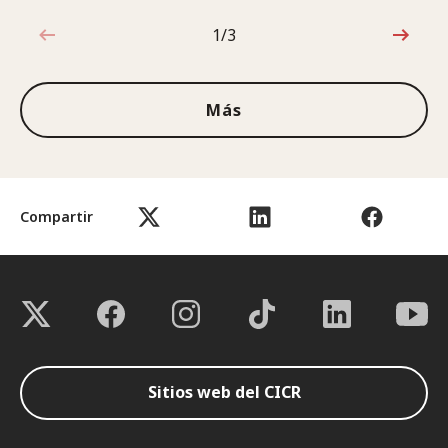
1/3
1de3
Más
Compartir
Sitios web del CICR