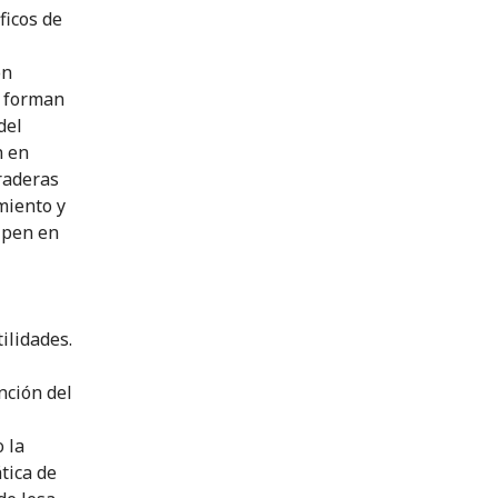
ficos de
ón
s forman
del
n en
uraderas
miento y
ipen en
ilidades.
nción del
 la
tica de