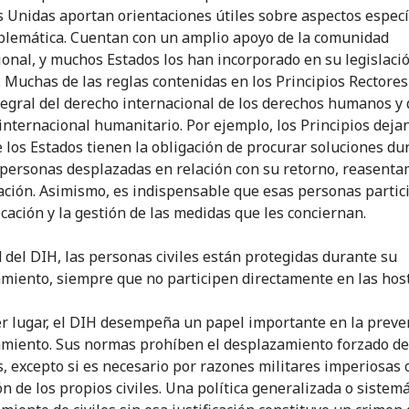
 Unidas aportan orientaciones útiles sobre aspectos especí
blemática. Cuentan con un amplio apoyo de la comunidad
ional, y muchos Estados los han incorporado en su legislaci
. Muchas de las reglas contenidas en los Principios Rectore
tegral del derecho internacional de los derechos humanos y 
internacional humanitario. Por ejemplo, los Principios deja
e los Estados tienen la obligación de procurar soluciones d
 personas desplazadas en relación con su retorno, reasenta
ación. Asimismo, es indispensable que esas personas partic
icación y la gestión de las medidas que les conciernan.
d del DIH, las personas civiles están protegidas durante su
miento, siempre que no participen directamente en las host
r lugar, el DIH desempeña un papel importante en la preve
miento. Sus normas prohíben el desplazamiento forzado de
, excepto si es necesario por razones militares imperiosas o
ón de los propios civiles. Una política generalizada o sistemá