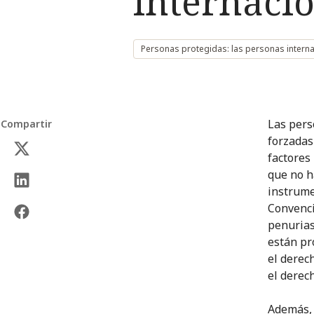
internaci
Personas protegidas: las personas inter
Las pers
Compartir
forzadas
factores
que no h
instrume
Convenci
penurias
están pr
el derec
el derec
Además, 