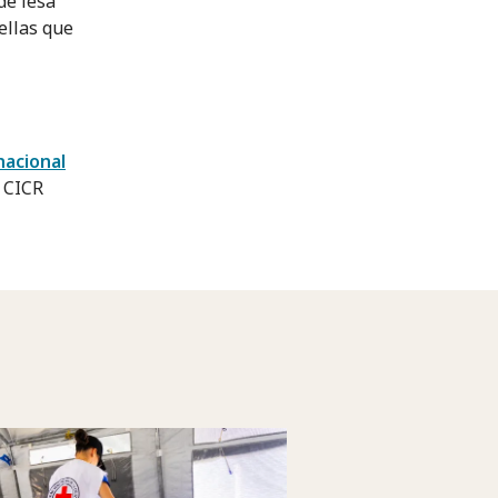
de lesa
ellas que
nacional
l CICR