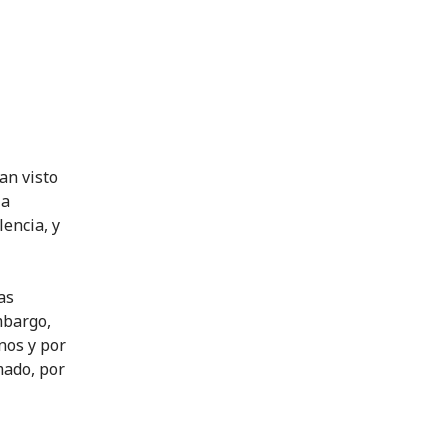
an visto
 a
lencia, y
as
mbargo,
nos y por
mado, por