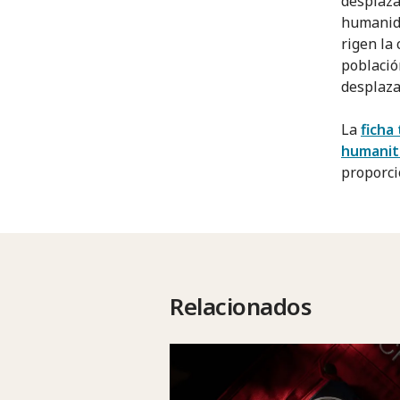
desplaza
humanida
rigen la 
població
desplaza
La
ficha
humanit
proporci
Relacionados