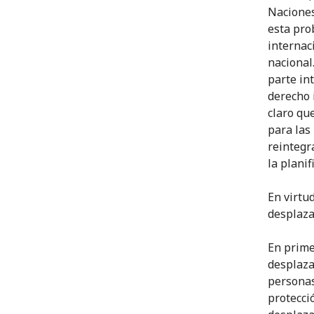
Naciones
esta pro
internac
nacional
parte in
derecho 
claro qu
para las
reintegr
la planif
En virtu
desplaza
En prime
desplaza
personas
protecci