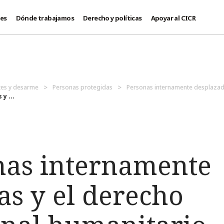
des
Dónde trabajamos
Derecho y políticas
Apoyar al CICR
es y desarme
Personas protegidas
Personas internamente desplaza
y ...
nas internamente
as y el derecho