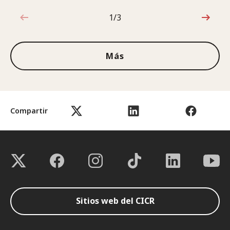
1/3
1de3
Más
Compartir
Sitios web del CICR