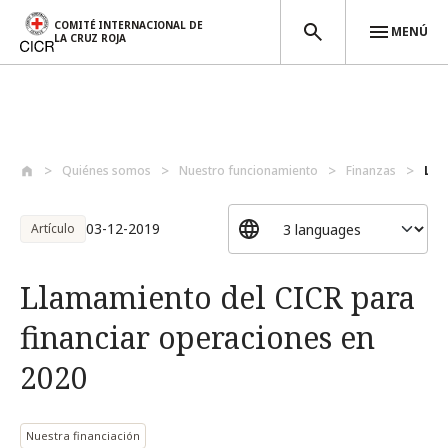
COMITÉ INTERNACIONAL DE
MENÚ
LA CRUZ ROJA
Pasar al contenido principal
Quiénes somos
Nuestro funcionamiento
Finanzas
Lla
03-12-2019
Artículo
Llamamiento del CICR para
financiar operaciones en
2020
Nuestra financiación