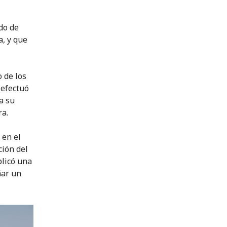
do de
, y que
o de los
 efectuó
a su
ra.
 en el
ción del
plicó una
ñar un