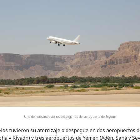
Uno de nuestros aviones despegando del aeropuerto de Seyoun
los tuvieron su aterrizaje o despegue en dos aeropuertos d
bha y Riyadh) y tres aeropuertos de Yemen (Adén, Saná y Sey