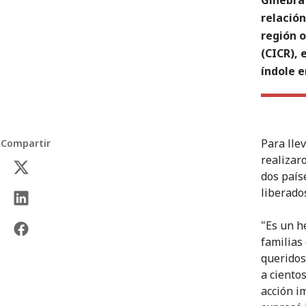
relación
región o
(CICR),
índole e
Para llev
Compartir
realizar
dos país
liberado
"Es un h
familias
queridos
a ciento
acción im