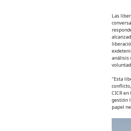
Las libe
conversa
responde
alcanzad
liberació
exdeteni
análisis
voluntad
"Esta li
conflict
CICR en 
gestión 
papel neu