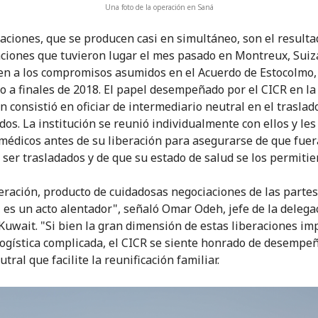
Una foto de la operación en Saná
raciones, que se producen casi en simultáneo, son el resulta
ciones que tuvieron lugar el mes pasado en Montreux, Suiza
n a los compromisos asumidos en el Acuerdo de Estocolmo,
o a finales de 2018. El papel desempeñado por el CICR en la
n consistió en oficiar de intermediario neutral en el traslad
dos. La institución se reunió individualmente con ellos y les
 médicos antes de su liberación para asegurarse de que fuer
 ser trasladados y de que su estado de salud se los permitie
beración, producto de cuidadosas negociaciones de las partes
o, es un acto alentador", señaló Omar Odeh, jefe de la delega
Kuwait. "Si bien la gran dimensión de estas liberaciones im
logística complicada, el CICR se siente honrado de desempe
tral que facilite la reunificación familiar.