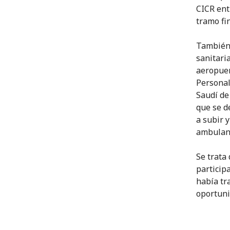
CICR ent
tramo fin
También 
sanitari
aeropuer
Personal
Saudí de
que se d
a subir y
ambulanc
Se trata
particip
había tr
oportuni