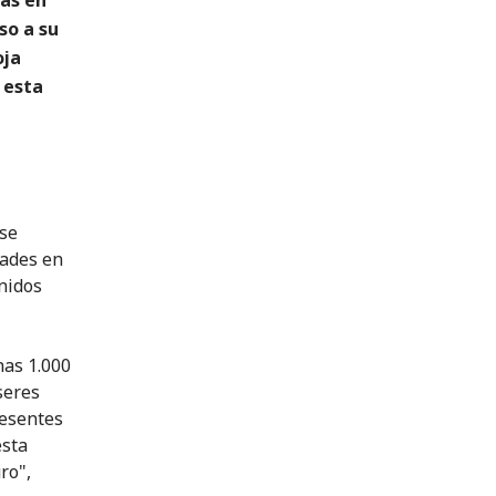
so a su
oja
 esta
 se
dades en
enidos
nas 1.000
seres
resentes
esta
ro",