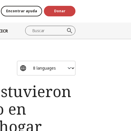
Encontrar ayuda
Donar
CICR
estuvieron
o en
 hogar