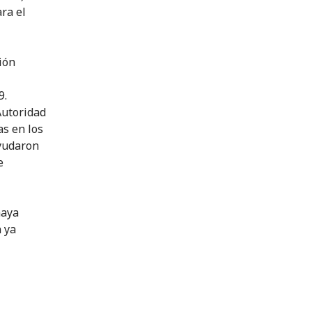
ra el
ión
9.
Autoridad
as en los
ayudaron
e
haya
n ya