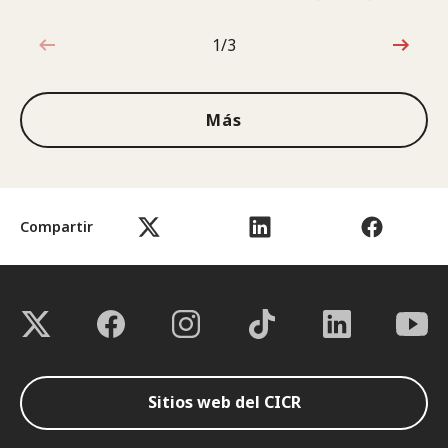
1/3
1de3
Más
Compartir
Sitios web del CICR