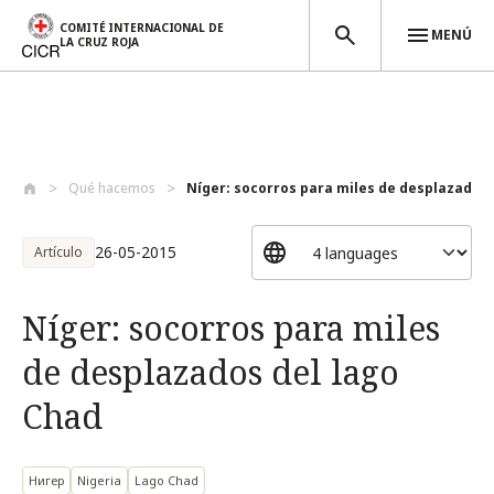
COMITÉ INTERNACIONAL DE
MENÚ
LA CRUZ ROJA
Pasar al contenido principal
Qué hacemos
Níger: socorros para miles de desplazado...
26-05-2015
Artículo
Níger: socorros para miles
de desplazados del lago
Chad
Нигер
Nigeria
Lago Chad