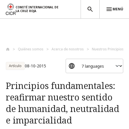
COMITÉ INTERNACIONAL DE
MENÚ
LA CRUZ ROJA
Pasar al contenido principal
Quiénes somos
Acerca de nosotros
Nuestros Principios F
08-10-2015
Artículo
Principios fundamentales:
reafirmar nuestro sentido
de humanidad, neutralidad
e imparcialidad