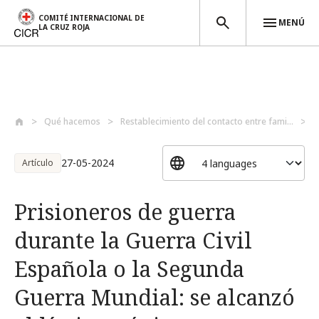
COMITÉ INTERNACIONAL DE
MENÚ
LA CRUZ ROJA
Pasar al contenido principal
Qué hacemos
Restablecimiento del contacto entre fami...
P
27-05-2024
Artículo
Prisioneros de guerra
durante la Guerra Civil
Española o la Segunda
Guerra Mundial: se alcanzó