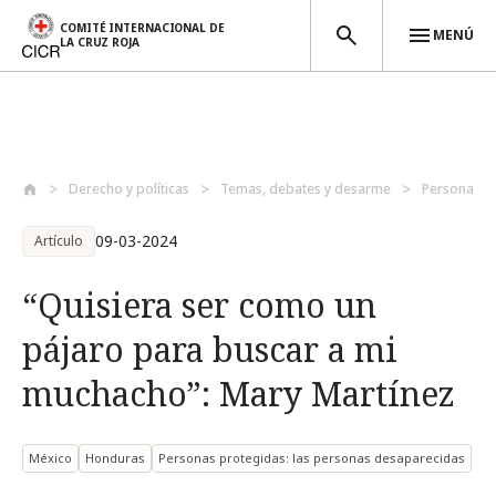
COMITÉ INTERNACIONAL DE
MENÚ
LA CRUZ ROJA
Pasar al contenido principal
Derecho y políticas
Temas, debates y desarme
Personas p
09-03-2024
Artículo
“Quisiera ser como un
pájaro para buscar a mi
muchacho”: Mary Martínez
México
Honduras
Personas protegidas: las personas desaparecidas