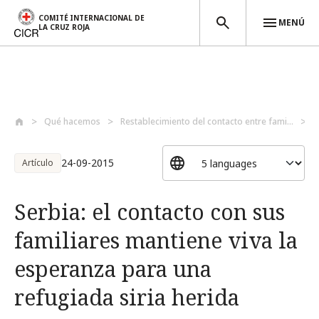
COMITÉ INTERNACIONAL DE
MENÚ
LA CRUZ ROJA
Pasar al contenido principal
Qué hacemos
Restablecimiento del contacto entre fami...
S
24-09-2015
Artículo
Serbia: el contacto con sus
familiares mantiene viva la
esperanza para una
refugiada siria herida