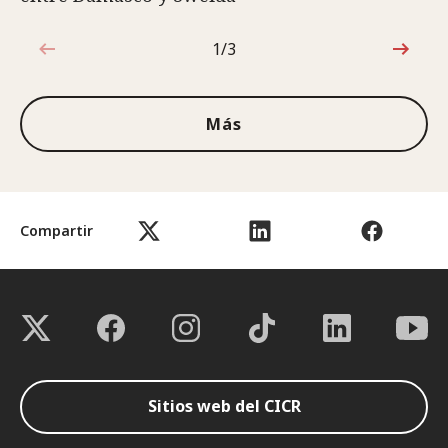
1/3
1de3
Más
Compartir
Sitios web del CICR