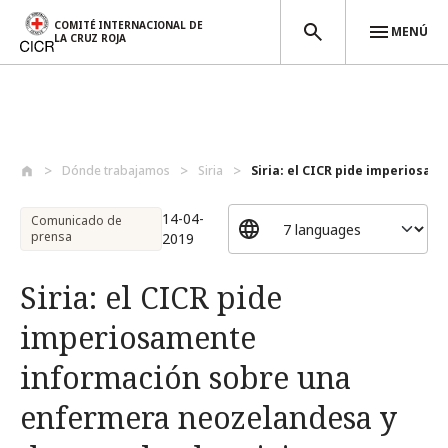
COMITÉ INTERNACIONAL DE
MENÚ
LA CRUZ ROJA
Pasar al contenido principal
Dónde trabajamos
Siria
Siria: el CICR pide imperiosame
14-04-
Comunicado de
prensa
2019
Siria: el CICR pide
imperiosamente
información sobre una
enfermera neozelandesa y