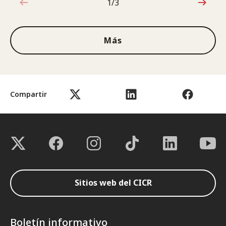
1/3
1de3
Más
Compartir
Sitios web del CICR
Boletín informativo