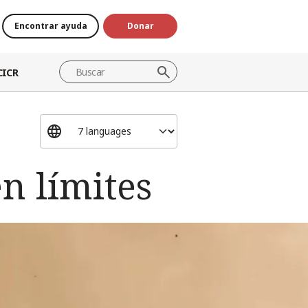
Encontrar ayuda
Donar
CICR
en límites