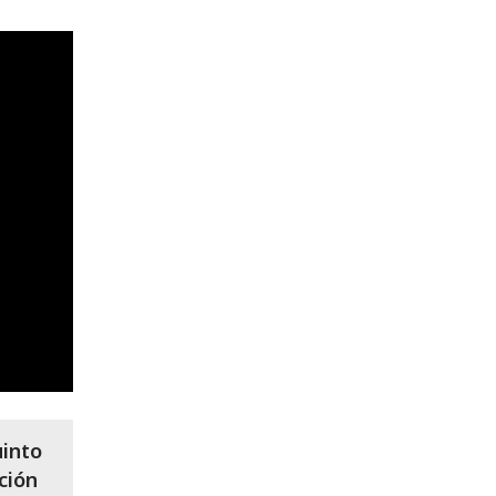
uinto
ción