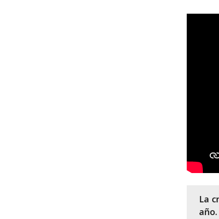
La c
año.