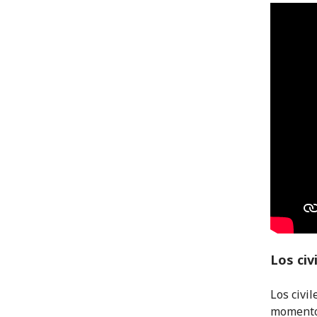
Los civ
Los civi
momento,