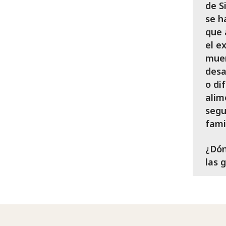
de S
se h
que 
el e
muer
desa
o di
alim
segu
fami
¿Dón
las 