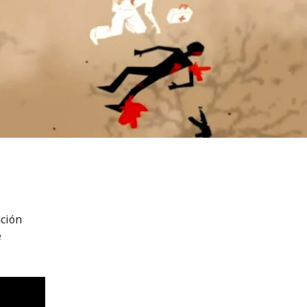
nción
e