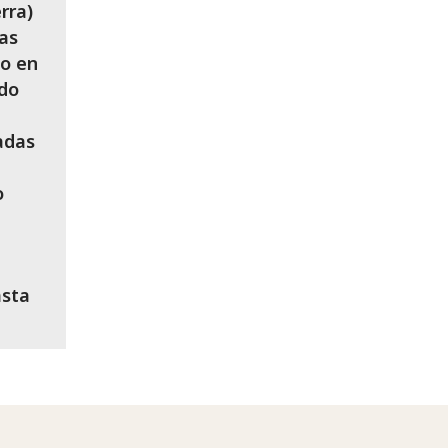
rra)
as
do en
ado
adas
o
asta