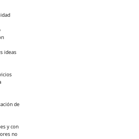
nidad
o
on
us ideas
vicios
a
ración de
es y con
nores no