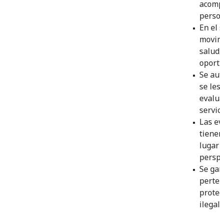
acomp
perso
En el
movim
salud
oport
Se au
se le
evalu
servi
Las e
tiene
lugar
persp
Se ga
perte
prote
ilegal