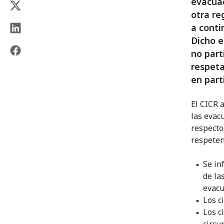
evacuac
otra re
a conti
Dicho e
no part
respeta
en part
El CICR 
las evac
respecto.
respeten
Se in
de la
evacu
Los c
Los c
circu