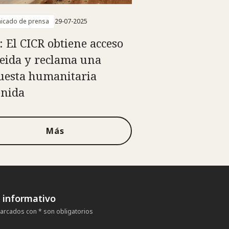
icado de prensa
29-07-2025
a: El CICR obtiene acceso
eida y reclama una
uesta humanitaria
enida
Más
n informativo
rcados con * son obligatorios