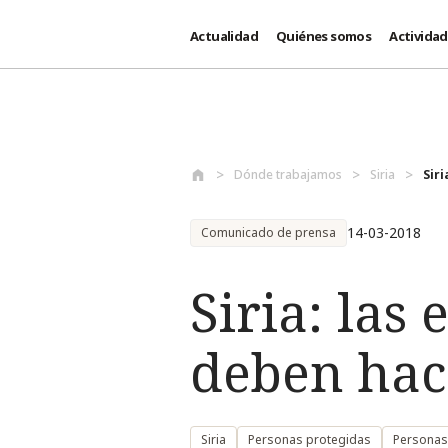
Actualidad
Quiénes somos
Activida
Pasar al contenido principal
Dónde trabajamos
Siria
Siri
14-03-2018
Comunicado de prensa
Siria: las
deben hac
Siria
Personas protegidas
Personas 