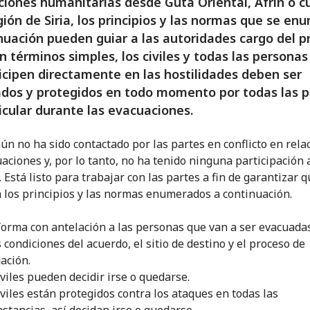
iones humanitarias desde Guta Oriental, Afrin o c
gión de Siria, los principios y las normas que se en
nuación pueden guiar a las autoridades cargo del p
n términos simples, los civiles y todas las persona
icipen directamente en las hostilidades deben ser
dos y protegidos en todo momento por todas las p
icular durante las evacuaciones.
aún no ha sido contactado por las partes en conflicto en rela
uaciones y, por lo tanto, no ha tenido ninguna participación 
 Está listo para trabajar con las partes a fin de garantizar q
 los principios y las normas enumerados a continuación.
forma con antelación a las personas que van a ser evacuada
s condiciones del acuerdo, el sitio de destino y el proceso de
ación.
iviles pueden decidir irse o quedarse.
iviles están protegidos contra los ataques en todas las
nstancias, así decidan irse o quedarse.