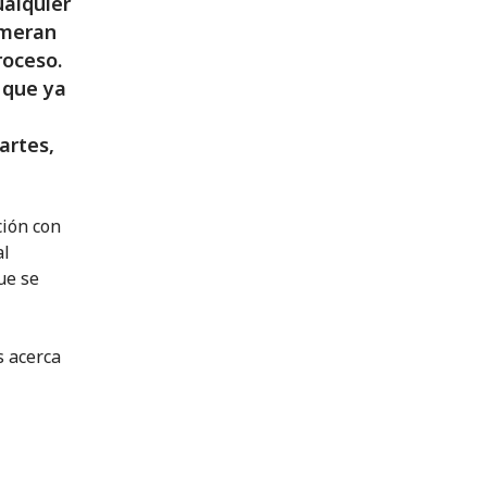
ualquier
umeran
roceso.
s que ya
artes,
ción con
al
ue se
s acerca