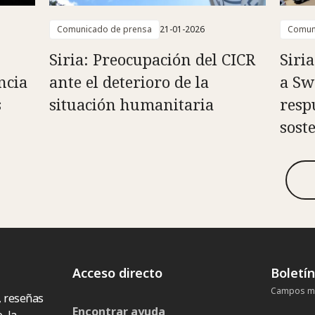
Comunicado de prensa
21-01-2026
Comun
Siria: Preocupación del CICR
Siri
ncia
ante el deterioro de la
a Sw
s
situación humanitaria
resp
sost
Acceso directo
Boletí
Campos ma
, reseñas
Encontrar ayuda