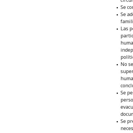
Se co
Se ad
famili
Las p
parti
human
indep
políti
No se
super
human
concl
Se pe
perso
evacu
docum
Se pr
neces