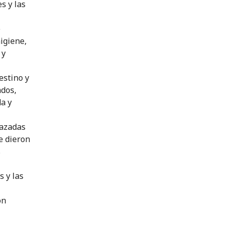
s y las
e
igiene,
 y
estino y
ados,
a y
lazadas
e dieron
s
s y las
ón