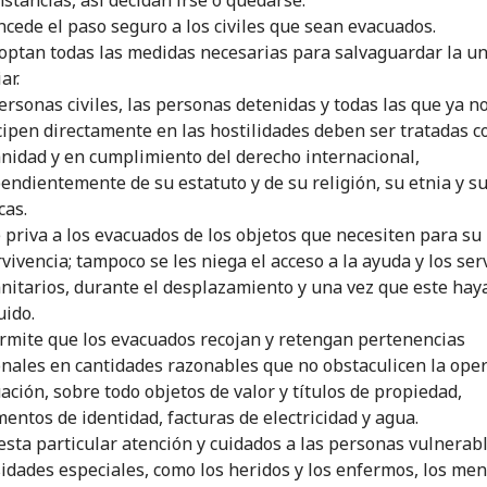
ncede el paso seguro a los civiles que sean evacuados.
optan todas las medidas necesarias para salvaguardar la u
ar.
ersonas civiles, las personas detenidas y todas las que ya n
cipen directamente en las hostilidades deben ser tratadas c
idad y en cumplimiento del derecho internacional,
endientemente de su estatuto y de su religión, su etnia y s
cas.
 priva a los evacuados de los objetos que necesiten para su
vivencia; tampoco se les niega el acceso a la ayuda y los ser
itarios, durante el desplazamiento y una vez que este hay
uido.
rmite que los evacuados recojan y retengan pertenencias
nales en cantidades razonables que no obstaculicen la ope
ación, sobre todo objetos de valor y títulos de propiedad,
entos de identidad, facturas de electricidad y agua.
esta particular atención y cuidados a las personas vulnerabl
idades especiales, como los heridos y los enfermos, los me