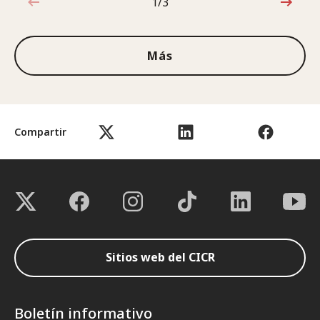
1/3
1de3
Más
Compartir
Sitios web del CICR
Boletín informativo