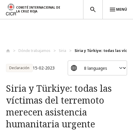
COMITÉ INTERNACIONAL DE
MENÚ
LA CRUZ ROJA
Pasar al contenido principal
Dónde trabajamos
Siria
Siria y Türkiye: todas las víctim
15-02-2023
Declaración
Siria y Türkiye: todas las
víctimas del terremoto
merecen asistencia
humanitaria urgente