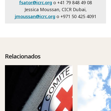
fsator@icrc.org
o +41 79 848 49 08
Jessica Moussan, CICR Dubai,
jmoussan@icrc.org
o +971 50 425 4091
Relacionados