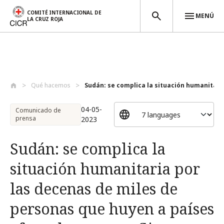
COMITÉ INTERNACIONAL DE
MENÚ
LA CRUZ ROJA
Pasar al contenido principal
Qué hacemos
Sudán: se complica la situación humanita...
04-05-
Comunicado de
prensa
2023
Sudán: se complica la
situación humanitaria por
las decenas de miles de
personas que huyen a países