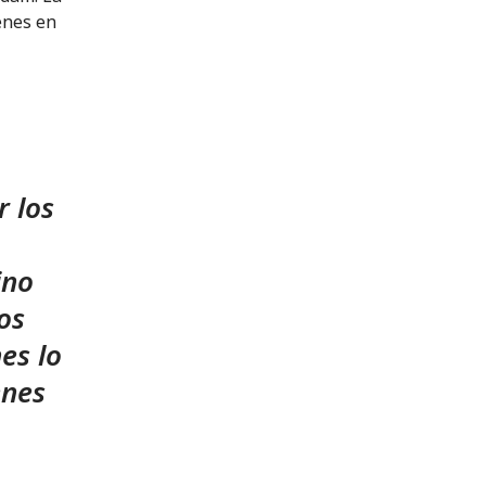
enes en
 los
ino
os
es lo
enes