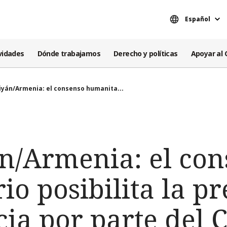
Español
vidades
Dónde trabajamos
Derecho y políticas
Apoyar al 
iyán/Armenia: el consenso humanita...
n/Armenia: el con
o posibilita la pr
cia por parte del 