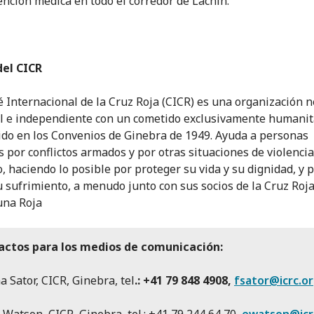
ención médica en todo el corredor de Lachín.
del CICR
é Internacional de la Cruz Roja (CICR) es una organización n
l e independiente con un cometido exclusivamente humanit
ido en los Convenios de Ginebra de 1949. Ayuda a personas
s por conflictos armados y por otras situaciones de violenci
, haciendo lo posible por proteger su vida y su dignidad, y 
su sufrimiento, a menudo junto con sus socios de la Cruz Roja
una Roja
actos para los medios de comunicación:
a Sator, CICR, Ginebra, tel
.:
+41 79 848 4908
,
fsator@icrc.o
Watson, CICR, Ginebra, tel.: +41 79 244 64 70,
ewatson@icr