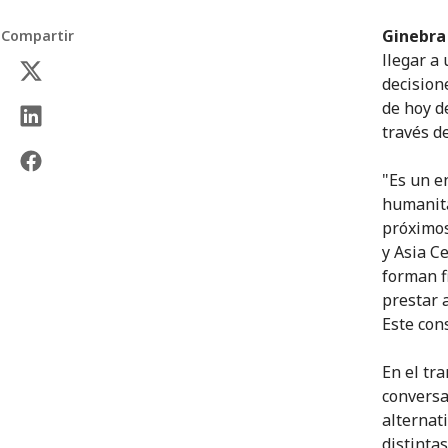
Ginebra
Compartir
llegar a
decision
de hoy d
través d
"Es un e
humanita
próximos
y Asia C
forman f
prestar 
Este con
En el tr
conversa
alternat
distintas