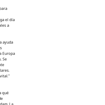
 para
ga el día
ales a
a ayuda
os
ra Europa
. Se
nte
lares.
ital."
a qué
de
gdam. La