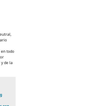
eutral,
ario
a en todo
por
 y de la
rg
c.org