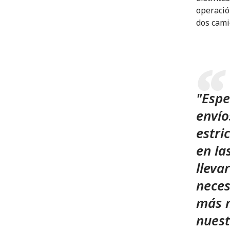
operació
dos cami
"Espe
envío
estri
en la
lleva
neces
más n
nuest