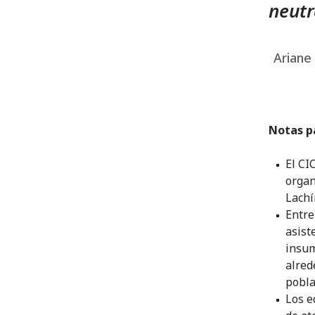
neutr
Ariane 
Notas p
El CI
organ
Lachí
Entre
asist
insum
alred
pobla
Los e