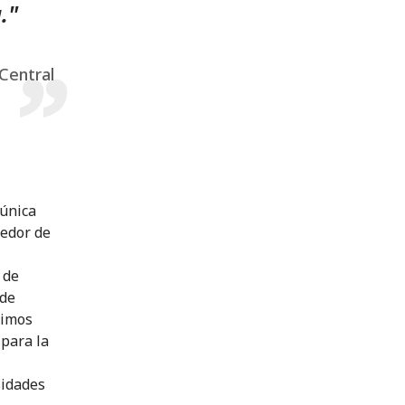
."
 Central
 única
redor de
 de
 de
uimos
 para la
sidades