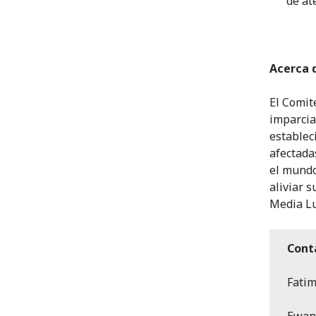
de at
Acerca 
El Comit
imparcia
establec
afectada
el mundo
aliviar 
Media L
Cont
Fatim
Ewan 