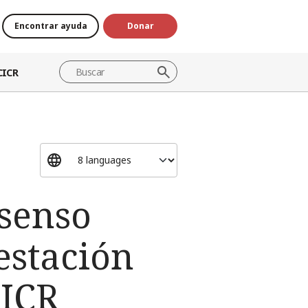
Encontrar ayuda
Donar
CICR
senso
estación
CICR