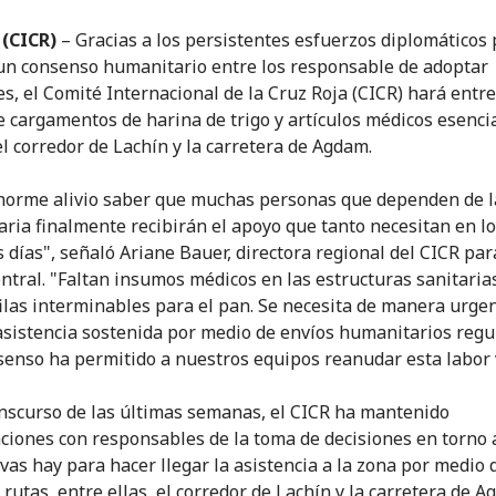
 (CICR)
– Gracias a los persistentes esfuerzos diplomáticos
 un consenso humanitario entre los responsable de adoptar
es, el Comité Internacional de la Cruz Roja (CICR) hará entre
e cargamentos de harina de trigo y artículos médicos esenci
el corredor de Lachín y la carretera de Agdam.
norme alivio saber que muchas personas que dependen de l
ria finalmente recibirán el apoyo que tanto necesitan en l
 días", señaló Ariane Bauer, directora regional del CICR pa
entral. "Faltan insumos médicos en las estructuras sanitarias
ilas interminables para el pan. Se necesita de manera urge
asistencia sostenida por medio de envíos humanitarios regu
senso ha permitido a nuestros equipos reanudar esta labor v
anscurso de las últimas semanas, el CICR ha mantenido
ciones con responsables de la toma de decisiones en torno 
ivas hay para hacer llegar la asistencia a la zona por medio 
 rutas, entre ellas, el corredor de Lachín y la carretera de A