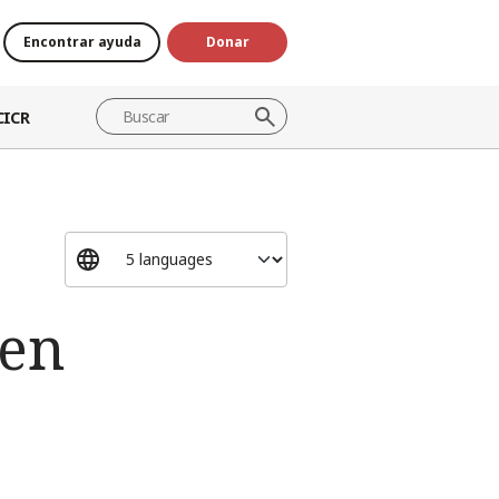
Encontrar ayuda
Donar
CICR
 en