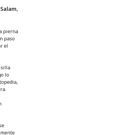
 Salam,
la pierna
un paso
r el
silla
o lo
topedia,
ra.
n
se
vemente