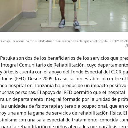
 George Lacky camina con cuidado durante su sesión de fisioterapia en el hospital. CC BY-NC-N
A
Patuka son dos de los beneficiarios de los servicios que pres
 Integral Comunitario de Rehabilitación, cuyo departamento
 y órtesis cuenta con el apoyo del Fondo Especial del CICR pa
itados (FED). Desde 2009, la asociación establecida entre el 
do hospital en Tanzania ha producido un impacto positivo 
muchas personas. El apoyo del FED permitió que el hospital
ra un departamento integral formado por la unidad de próte
y las unidades de fisioterapia y terapia ocupacional, que en 
hoy una amplia gama de servicios de rehabilitación física. El
simismo con una sala especial de tratamiento, conocida co
 para la rehabilitación de niños afectados por parálisis cere