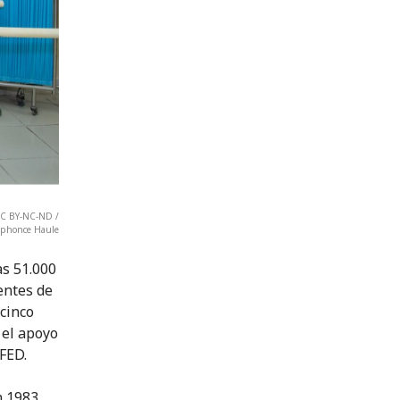
 CC BY-NC-ND /
lphonce Haule
as 51.000
entes de
 cinco
 el apoyo
 FED.
n 1983