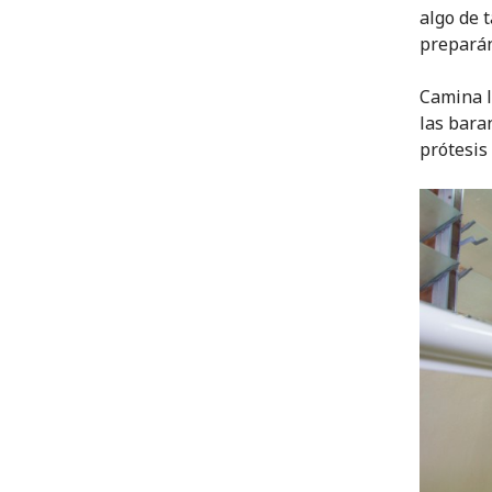
algo de 
preparán
Camina l
las bara
prótesis