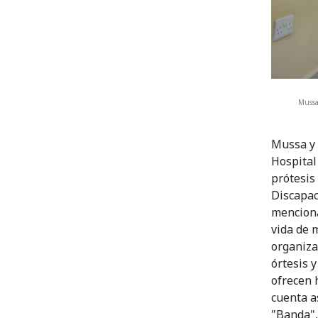
Mussa
Mussa y 
Hospital
prótesis
Discapac
menciona
vida de 
organiza
órtesis 
ofrecen 
cuenta a
"Banda",