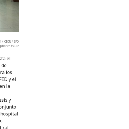
D / CICR / SFD
lphonce Haule
ta el
 de
ra los
FED y el
en la
sis y
conjunto
 hospital
mo
bral.