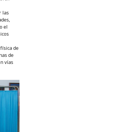
r las
ades,
o el
nicos
física de
enas de
en vías