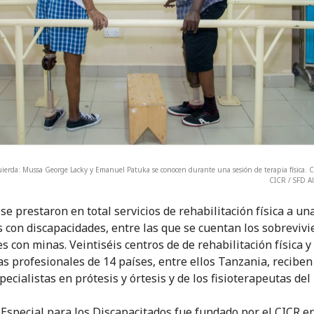
uierda: Mussa George Lacky y Emanuel Patuka se conocen durante una sesión de terapia física.
CICR / SFD A
se prestaron en total servicios de rehabilitación física a un
 con discapacidades, entre las que se cuentan los sobrevivi
s con minas. Veintiséis centros de de rehabilitación física y
s profesionales de 14 países, entre ellos Tanzania, reciben
pecialistas en prótesis y órtesis y de los fisioterapeutas del
 Especial para los Discapacitados fue fundado por el CICR e