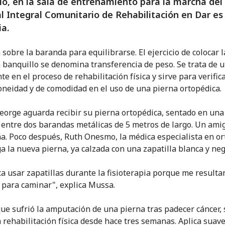
lo, en la sala de entrenamiento para la marcha del
l Integral Comunitario de Rehabilitación en Dar es
ia.
 sobre la baranda para equilibrarse. El ejercicio de colocar 
 banquillo se denomina transferencia de peso. Se trata de 
e en el proceso de rehabilitación física y sirve para verifica
oneidad y de comodidad en el uso de una pierna ortopédica.
orge aguarda recibir su pierna ortopédica, sentado en una 
 entre dos barandas metálicas de 5 metros de largo. Un amig
. Poco después, Ruth Onesmo, la médica especialista en or
ga la nueva pierna, ya calzada con una zapatilla blanca y neg
a usar zapatillas durante la fisioterapia porque me resulta
para caminar", explica Mussa.
ue sufrió la amputación de una pierna tras padecer cáncer, 
 rehabilitación física desde hace tres semanas. Aplica sua