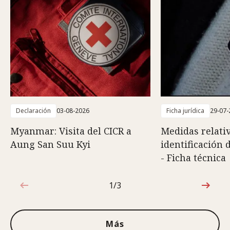
Declaración
03-08-2026
Ficha jurídica
29-07-
Myanmar: Visita del CICR a
Medidas relativ
Aung San Suu Kyi
identificación 
- Ficha técnica
1/3
1de3
Más