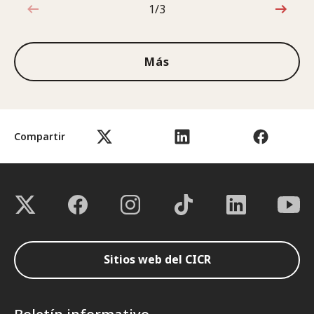
1/3
1de3
Más
Compartir
Sitios web del CICR