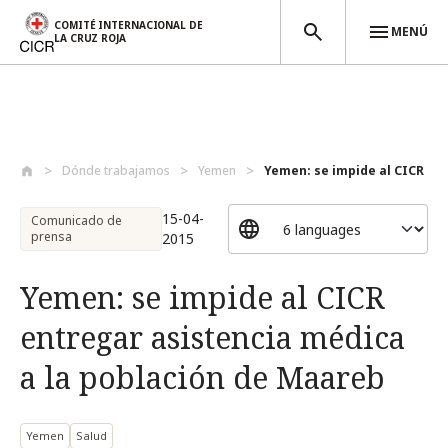
COMITÉ INTERNACIONAL DE
MENÚ
LA CRUZ ROJA
Pasar al contenido principal
Dónde trabajamos
Yemen
Yemen: se impide al CICR ent
15-04-
Comunicado de
prensa
2015
Yemen: se impide al CICR
entregar asistencia médica
a la población de Maareb
Yemen
Salud