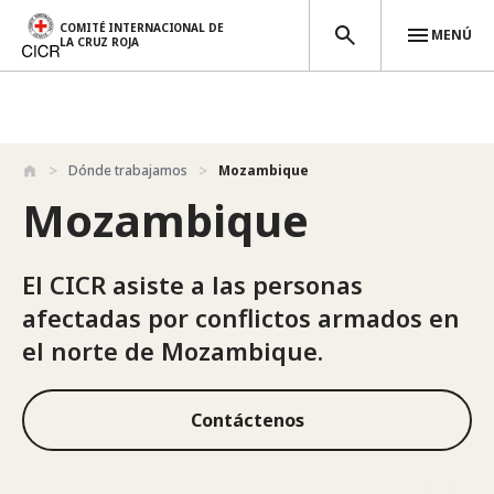
COMITÉ INTERNACIONAL DE
MENÚ
LA CRUZ ROJA
Pasar al contenido principal
Dónde trabajamos
Mozambique
Mozambique
El CICR asiste a las personas
afectadas por conflictos armados en
el norte de Mozambique.
Contáctenos