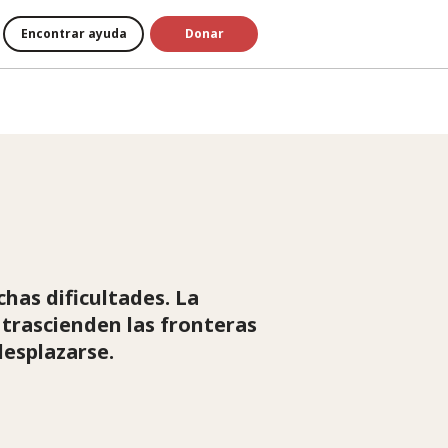
Encontrar ayuda
Donar
chas dificultades. La
 trascienden las fronteras
desplazarse.