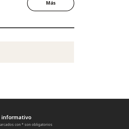
Más
n informativo
rcados con * son obligatorios