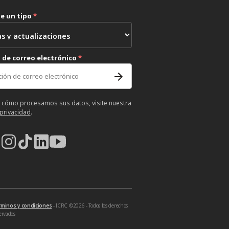
ne un tipo
*
 de correo electrónico
*
 cómo procesamos sus datos, visite nuestra
 privacidad
.
rminos y condiciones
- ICRC ©2026 - Todos los derechos
ervados