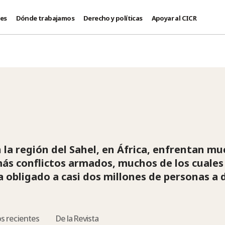
des
Dónde trabajamos
Derecho y políticas
Apoyar al CICR
 la región del Sahel, en África, enfrentan mu
ás conflictos armados, muchos de los cuales
a obligado a casi dos millones de personas a 
os recientes
De la Revista