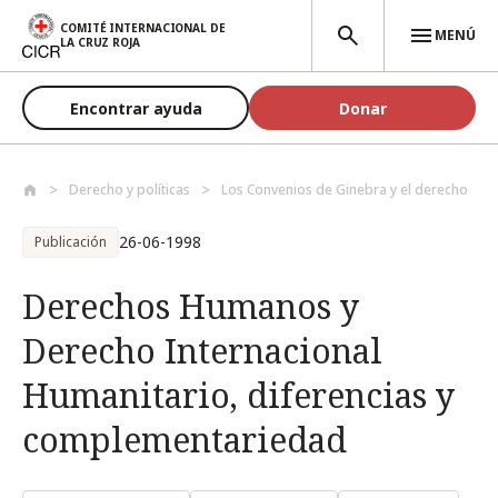
Pasar al contenido principal
COMITÉ INTERNACIONAL DE
MENÚ
LA CRUZ ROJA
Encontrar ayuda
Donar
Derecho y políticas
Los Convenios de Ginebra y el derecho
26-06-1998
Publicación
Derechos Humanos y
Derecho Internacional
Humanitario, diferencias y
complementariedad