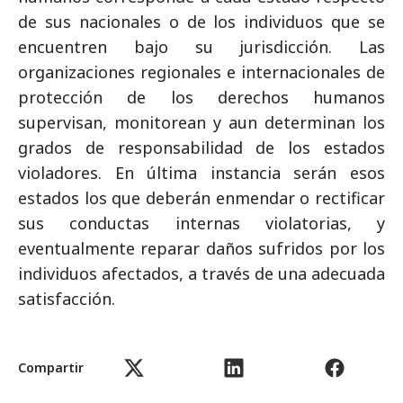
de sus nacionales o de los individuos que se
encuentren bajo su jurisdicción. Las
organizaciones regionales e internacionales de
protección de los derechos humanos
supervisan, monitorean y aun determinan los
grados de responsabilidad de los estados
violadores. En última instancia serán esos
estados los que deberán enmendar o rectificar
sus conductas internas violatorias, y
eventualmente reparar daños sufridos por los
individuos afectados, a través de una adecuada
satisfacción.
Existen en la actualidad áreas no bien
Compartir
definidas de situaciones de violencia dentro del
territorio de un estado, como es el caso de