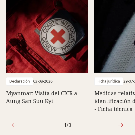
Declaración
03-08-2026
Ficha jurídica
29-07-
Myanmar: Visita del CICR a
Medidas relativ
Aung San Suu Kyi
identificación 
- Ficha técnica
1/3
1de3