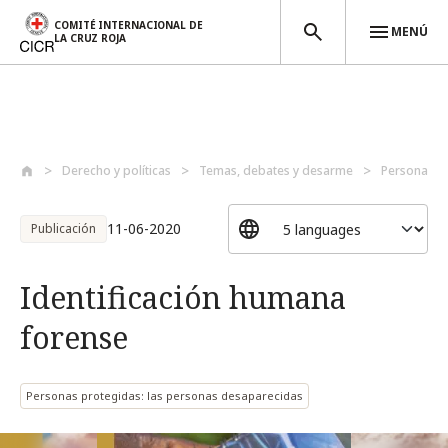
COMITÉ INTERNACIONAL DE
MENÚ
LA CRUZ ROJA
Pasar al contenido principal
Derecho y políticas
Temas, debates y desarme
Personas p
11-06-2020
Publicación
Identificación humana
forense
Personas protegidas: las personas desaparecidas