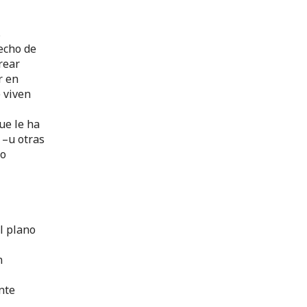
s
recho de
rear
r en
 viven
ue le ha
 –u otras
io
l plano
n
nte