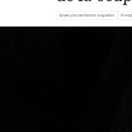
Israel y los territorios ocupados
El res