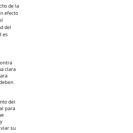
cho de la
ún efecto
el
ad del
H es
contra
na clara
para
 deben
nto del
al para
ue
 y
iviar su