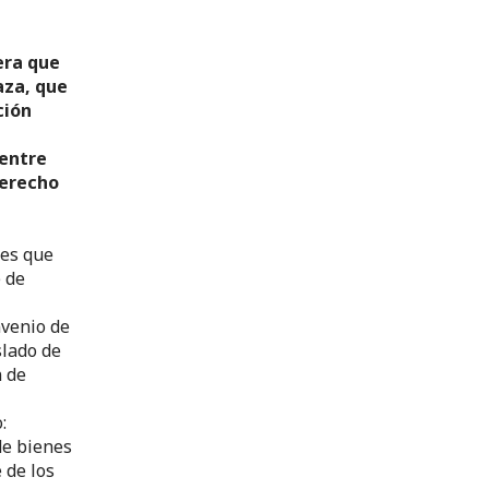
era que
aza, que
ción
 entre
derecho
 es que
e de
nvenio de
slado de
n de
:
de bienes
 de los