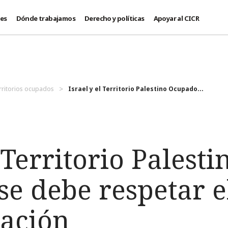
des
Dónde trabajamos
Derecho y políticas
Apoyar al CICR
territorios ocupados
Israel y el Territorio Palestino Ocupado...
 Territorio Palesti
se debe respetar e
pación