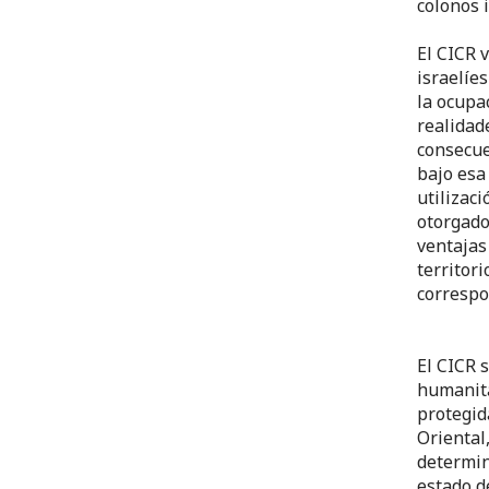
colonos 
El CICR 
israelíe
la ocupa
realidad
consecue
bajo esa
utilizaci
otorgado
ventajas
territor
correspo
El CICR 
humanita
protegid
Oriental
determin
estado d