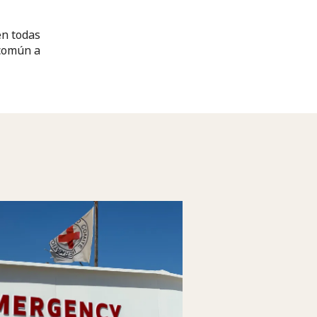
en todas
 común a