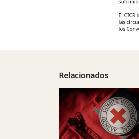
sufrimie
El CICR 
las circ
los Conv
Relacionados