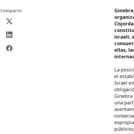
Ginebra 
Compartir
organiza
Cisjorda
constitu
israelí,
consuet
ellas, l
interna
La posic
el estab
Israel e
obligaci
Ginebra 
una parte
asentami
consecue
expropia
públicos