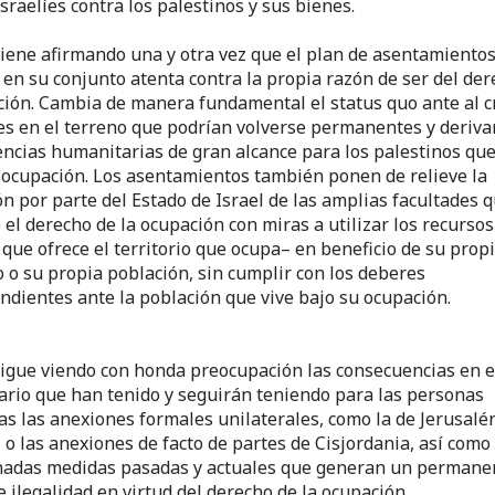
israelíes contra los palestinos y sus bienes.
viene afirmando una y otra vez que el plan de asentamiento
s en su conjunto atenta contra la propia razón de ser del de
ción. Cambia de manera fundamental el status quo ante al c
es en el terreno que podrían volverse permanentes y deriva
ncias humanitarias de gran alcance para los palestinos que
 ocupación. Los asentamientos también ponen de relieve la
ón por parte del Estado de Israel de las amplias facultades q
 el derecho de la ocupación con miras a utilizar los recursos
 que ofrece el territorio que ocupa– en beneficio de su prop
io o su propia población, sin cumplir con los deberes
ndientes ante la población que vive bajo su ocupación.
sigue viendo con honda preocupación las consecuencias en e
rio que han tenido y seguirán teniendo para las personas
as las anexiones formales unilaterales, como la de Jerusalé
, o las anexiones de facto de partes de Cisjordania, así como
adas medidas pasadas y actuales que generan un permane
e ilegalidad en virtud del derecho de la ocupación.