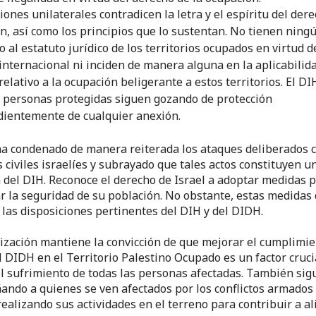
ones unilaterales contradicen la letra y el espíritu del dere
n, así como los principios que lo sustentan. No tienen ning
 al estatuto jurídico de los territorios ocupados en virtud d
internacional ni inciden de manera alguna en la aplicabilid
elativo a la ocupación beligerante a estos territorios. El DI
as personas protegidas siguen gozando de protección
ientemente de cualquier anexión.
ha condenado de manera reiterada los ataques deliberados 
 civiles israelíes y subrayado que tales actos constituyen u
n del DIH. Reconoce el derecho de Israel a adoptar medidas 
r la seguridad de su población. No obstante, estas medidas
 las disposiciones pertinentes del DIH y del DIDH.
ización mantiene la convicción de que mejorar el cumplimie
l DIDH en el Territorio Palestino Ocupado es un factor cruci
el sufrimiento de todas las personas afectadas. También sig
ndo a quienes se ven afectados por los conflictos armados
realizando sus actividades en el terreno para contribuir a al