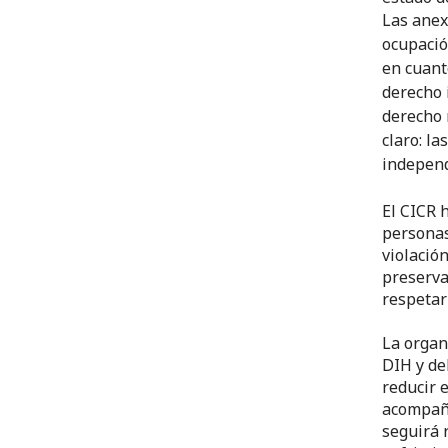
Las anexi
ocupació
en cuanto
derecho 
derecho r
claro: l
independ
El CICR 
personas
violació
preserva
respetar
La organ
DIH y de
reducir 
acompaña
seguirá 