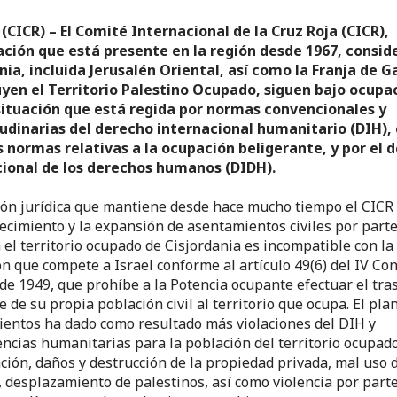
(CICR) – El Comité Internacional de la Cruz Roja (CICR),
ción que está presente en la región desde 1967, consid
nia, incluida Jerusalén Oriental, así como la Franja de G
yen el Territorio Palestino Ocupado, siguen bajo ocupa
 situación que está regida por normas convencionales y
udinarias del derecho internacional humanitario (DIH),
as normas relativas a la ocupación beligerante, y por el 
cional de los derechos humanos (DIDH).
ión jurídica que mantiene desde hace mucho tiempo el CICR
lecimiento y la expansión de asentamientos civiles por part
n el territorio ocupado de Cisjordania es incompatible con la
ón que compete a Israel conforme al artículo 49(6) del IV Co
de 1949, que prohíbe a la Potencia ocupante efectuar el tra
 de su propia población civil al territorio que ocupa. El pla
entos ha dado como resultado más violaciones del DIH y
ncias humanitarias para la población del territorio ocupado
ción, daños y destrucción de la propiedad privada, mal uso 
, desplazamiento de palestinos, así como violencia por parte