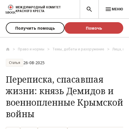
Перейти к основному содержанию
МЕЖДУНАРОДНЫЙ КОМИТЕТ
МЕНЮ
КРАСНОГО КРЕСТА
Получить помощь
Помочь
Право и нормы
Темы, дебаты и разоружение
Лица, по
26-08-2025
Статья
Переписка, спасавшая
жизни: князь Демидов и
военнопленные Крымской
войны