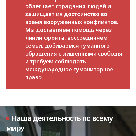
облегчает страдания людей и
защищает их достоинство во
время вооруженных конфликтов.
Мы доставляем помощь через
линии фронта, воссоединяем
семьи, добиваемся гуманного
обращения с лишенными свободы
и требуем соблюдать
международное гуманитарное
право.
Наша деятельность по всему
миру