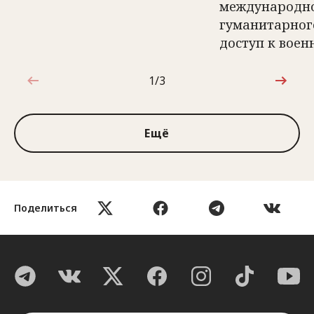
международн
гуманитарног
доступ к вое
1/3
1 из 3
Ещё
Поделиться