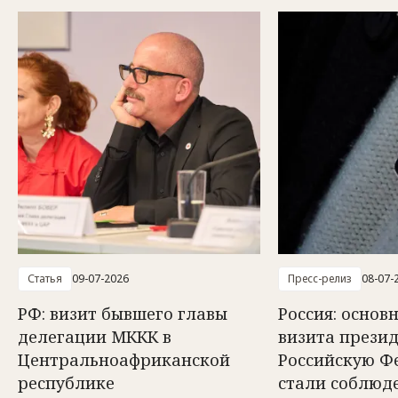
Статья
09-07-2026
Пресс-релиз
08-07-
РФ: визит бывшего главы
Россия: осно
делегации МККК в
визита прези
Центральноафриканской
Российскую Ф
республике
стали соблюд