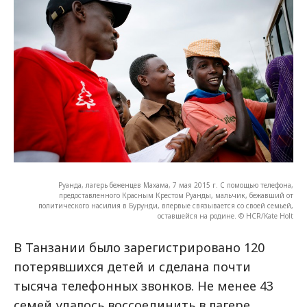
Руанда, лагерь беженцев Махама, 7 мая 2015 г. С помощью телефона,
предоставленного Красным Крестом Руанды, мальчик, бежавший от
политического насилия в Бурунди, впервые связывается со своей семьей,
оставшейся на родине. © HCR/Kate Holt
В Танзании было зарегистрировано 120
потерявшихся детей и сделана почти
тысяча телефонных звонков. Не менее 43
семей удалось воссоединить в лагере