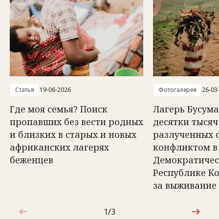
Статья
19-06-2026
Фотогалерея
26-03
Где моя семья? Поиск
Лагерь Бусума
пропавших без вести родных
десятки тысяч
и близких в старых и новых
разлученных 
африканских лагерях
конфликтом в
беженцев
Демократиче
Республике Ко
за выживание
1/3
1 из 3