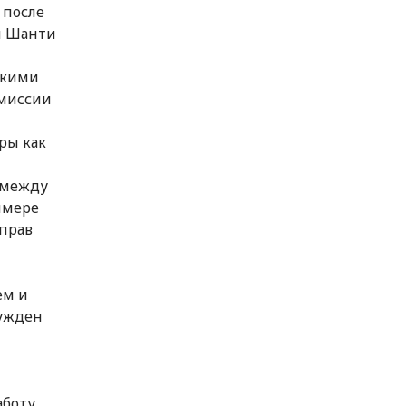
 после
и Шанти
скими
омиссии
ры как
ь между
имере
прав
ем и
нужден
аботу