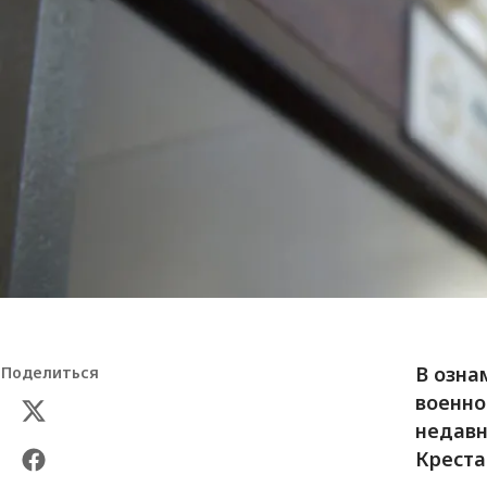
В озна
Поделиться
военно
недавн
Креста