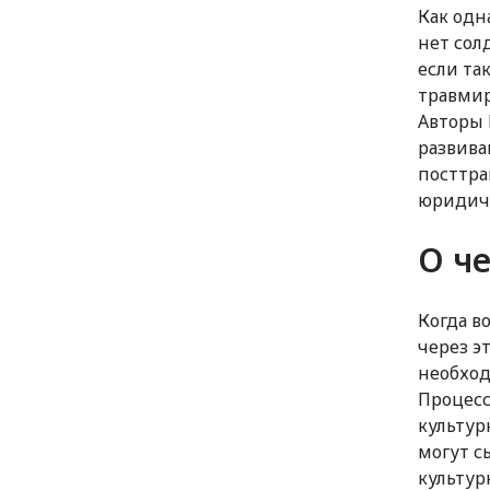
Как одн
нет сол
если та
травмир
Авторы 
развива
посттра
юридиче
О ч
Когда в
через э
необход
Процесс
культур
могут с
культур