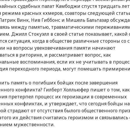
айных судебных палат Камбоджи спустя тридцать лет
 режима красных кхмеров, соавторы следующей стать
 Патрик Винк, Нив Гиббонс и Мишель Бальтазар обсужд
вязь между памятью, травматическими переживания
ем. Джилл Стокуэлл в своей статье показывает, какой
тся ситуация, когда в обществе различные стороны со 
ми на вопросы увековечивания памяти начинают
ваться в риторике, и рассматривает вопрос, как
альные воспоминания, если их не учитывать в процес
дия переходного периода, могут помешать примирени
нить память о погибших бойцах после завершения
нного конфликта? Гилберт Холльюфер пишет о том, ка
ия претерпел процесс их героизации в современных
нных конфликтах, и утверждает, что сегодня бойцы на
ой страдают от отсутствия былого общественного при
 этого их действия считались героизмом и связывались
нием мужественности.