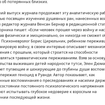
 об потерянных близких.
ий выпуск журнала продолжает эту аналитическую раб
ью посвящен изучению душевных ран, нанесенных во
 редактор журнала Венсан Бернар в редакционной ста
борника пишет: «Если человек прошел через войну и на
ав физически и эмоционально, он никогда не сможет о
. Психоневролог Борис Цирюльник, ребенком пережи
мировую войну, в своем интервью описывает механиз
ния с прошлым, который строится на способности
вляться травматическим переживаниям. Взяв за основ
льства выживших детей народности тутси, Элен Дюма
ает пугающие и шокирующие до глубины души воспо
о пережил геноцид в Руанде. Автор показывает, как
нные воспоминания о преследованиях и насилии держ
 состоянии постоянного психологического напряжения
яют испытывать глубокое недоверие к взрослым на
ении последующей жизни.