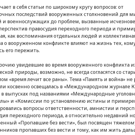
чaет в себя статьи по широкому кругу вопросов: от
очных последствий вооруженных столкновений для 
 и военнослужащих до проблем, вызванные исчезнов
перспектив правосудия переходного периода и прими
ая, как воспоминания отдельных людей и коллективна
а о вооруженном конфликте влияют на жизнь тех, ком
ь его пережить.
оочию увидевшие во время вооруженного конфликта и
еской природы, возможно, не всегда согласятся со ст
ом «время лечит все раны». Тема «Память и война» не 
ли косвенно освещалась в «Международном журнале К
: в выпусках под названиями «Международные уголов
лы» и «Комиссии по установлению истины и примир
ровались вопросы ответственности, амнистии и перс
дия переходного периода, а относительно недавний н
ленный «Пропавшие без вести», был посвящен тяжелом
нников пропавших без вести и тому, как им жить даль