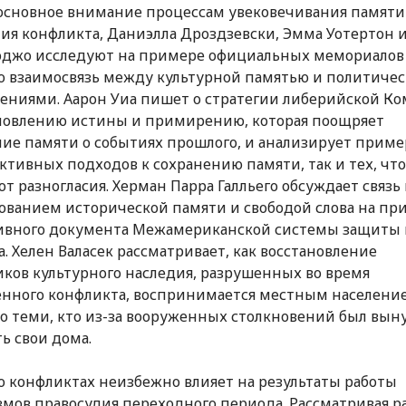
основное внимание процессам увековечивания памяти
ия конфликта, Даниэлла Дроздзевски, Эмма Уотертон 
оджо исследуют на примере официальных мемориалов
 взаимосвязь между культурной памятью и политиче
ениями. Аарон Уиа пишет о стратегии либерийской К
новлению истины и примирению, которая поощряет
ие памяти о событиях прошлого, и анализирует приме
ктивных подходов к сохранению памяти, так и тех, что
т разногласия. Херман Парра Галльего обсуждает связ
ванием исторической памяти и свободой слова на пр
ивного документа Межамериканской системы защиты 
а. Хелен Валасек рассматривает, как восстановление
ков культурного наследия, разрушенных во время
нного конфликта, воспринимается местным населени
о теми, кто из-за вооруженных столкновений был вы
ь свои дома.
о конфликтах неизбежно влияет на результаты работы
мов правосудия переходного периода. Рассматривая р