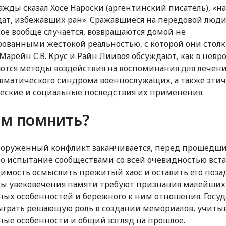
ажды сказал Хосе Нароски (аргентинский писатель), «н
дат, избежавших ран». Сражавшиеся на передовой люди
кое вообще случается, возвращаются домой не
ованными жестокой реальностью, с которой они столк
Марейн С.В. Крус и Райн Лиивоя обсуждают, как в невр
ются методы воздействия на воспоминания для лечен
вматического синдрома военнослужащих, а также этич
ские и социальные последствия их применения.
ем помнить?
ооруженный конфликт заканчивается, перед прошедш
то испытание сообществами со всей очевидностью вст
имость осмыслить прежитый хаос и оставить его поза
ы увековечения памяти требуют признания малейших
ных особенностей и бережного к ним отношения. Госуд
ыграть решающую роль в создании мемориалов, учит
ные особенности и общий взгляд на прошлое.