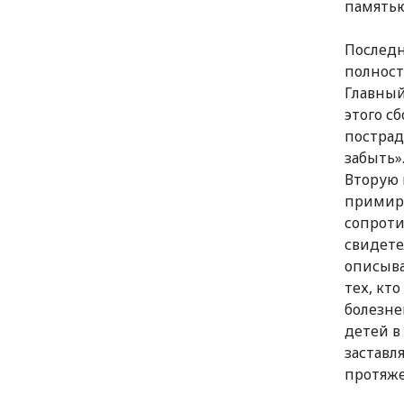
памятью
Последн
полност
Главный
этого с
пострад
забыть»
Вторую 
примире
сопроти
свидете
описыв
тех, кт
болезне
детей в
заставл
протяж