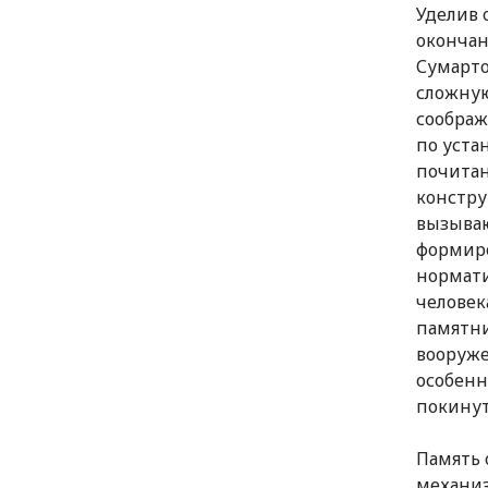
Уделив 
окончан
Сумарт
сложную
соображ
по уста
почитан
констру
вызываю
формиро
нормат
человек
памятни
вооруже
особенн
покинут
Память 
механиз