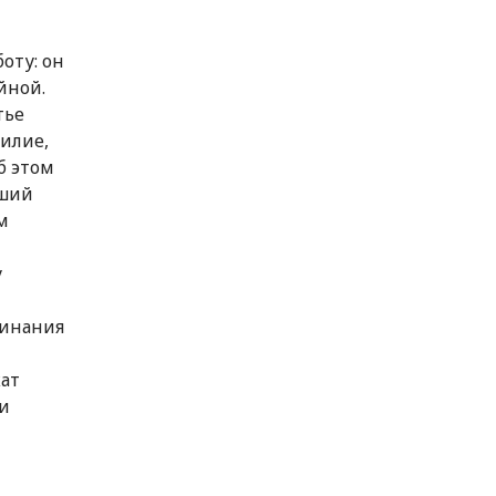
оту: он
йной.
тье
силие,
б этом
вший
м
у
минания
ат
 и