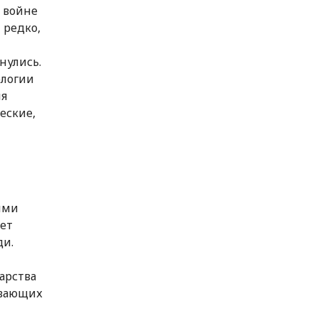
а войне
 редко,
нулись.
ологии
ия
еские,
ими
ает
ди.
арства
ывающих