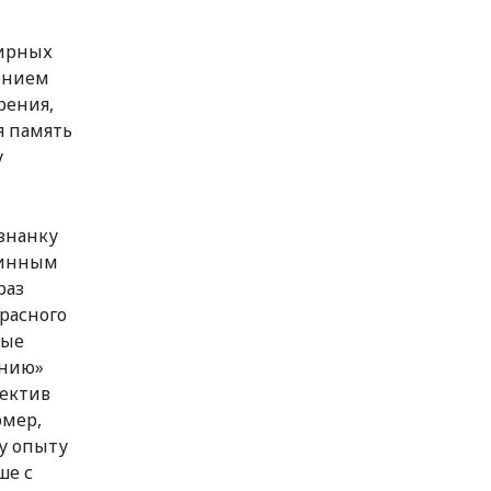
мирных
ением
рения,
я память
у
знанку
аринным
раз
расного
ные
ению»
пектив
омер,
у опыту
ше с