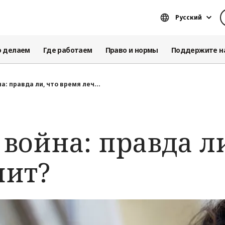
Русский
о делаем
Где работаем
Право и нормы
Поддержите н
а: правда ли, что время леч...
война: правда ли
чит?