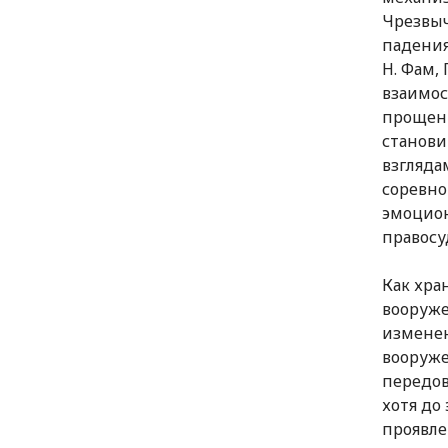
Чрезвыч
падения
Н. Фам,
взаимос
прощени
станови
взгляда
соревно
эмоцион
правосу
Как хра
вооруже
изменен
вооруже
передов
хотя до
проявле