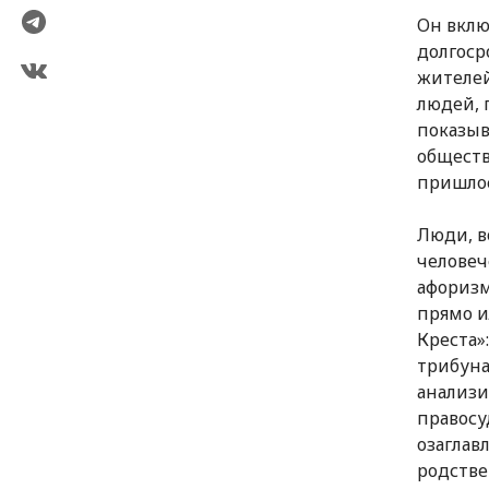
Он вклю
долгоср
жителей
людей, 
показыв
обществ
пришлос
Люди, в
человеч
афоризм
прямо и
Креста»
трибуна
анализи
правосу
озаглав
родстве