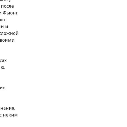
 после
и Фыонг
ают
ми и
 сложной
своими
сах
ю.
кие
знания,
 с неким