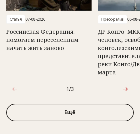
Статья
07-08-2026
Пресс-релиз
06-08-
Российская Федерация:
ДР Конго: МКК
помогаем переселенцам
человек, осв
начать жить заново
конголезским
представител
реки Конго/Д
марта
1/3
1 из 3
Ещё