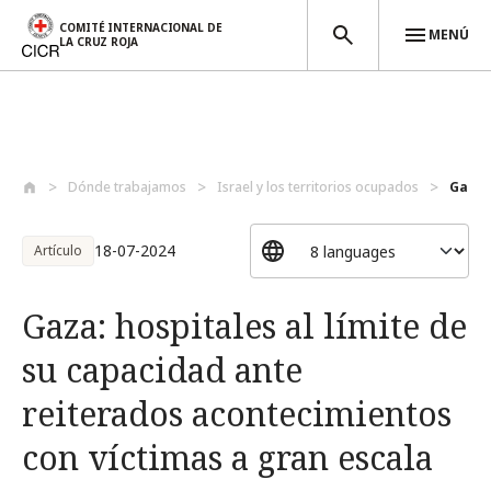
COMITÉ INTERNACIONAL DE
MENÚ
LA CRUZ ROJA
Pasar al contenido principal
Dónde trabajamos
Israel y los territorios ocupados
Gaza: 
18-07-2024
Artículo
Gaza: hospitales al límite de
su capacidad ante
reiterados acontecimientos
con víctimas a gran escala