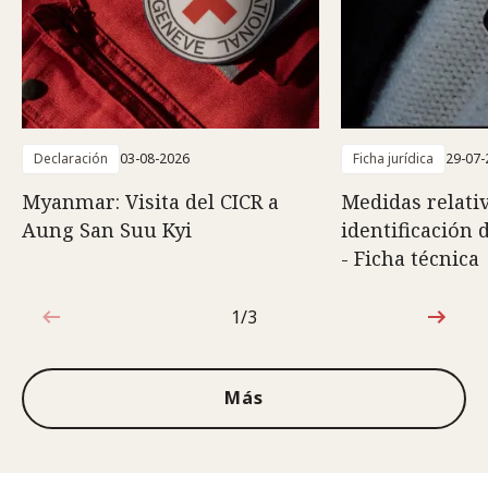
Declaración
03-08-2026
Ficha jurídica
29-07-
Myanmar: Visita del CICR a
Medidas relativ
Aung San Suu Kyi
identificación 
- Ficha técnica
1/3
1de3
Más