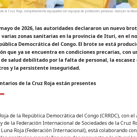
 de la Cruz Roja, completamente equipados con equipos de protección personal, realizan la desin
 mayo de 2026, las autoridades declararon un nuevo bro
 varias zonas sanitarias en la provincia de Ituri, en el n
pública Democrática del Congo. El brote se está produc
ón que ya se encuentra en condiciones precarias, con u
de salud debilitado por la falta de personal, la escasez
ros y la persistente inseguridad.
ntarios de la Cruz Roja están presentes
Roja de la República Democrática del Congo (CRRDC), con el
 y de la Federación Internacional de Sociedades de la Cruz Ro
 Luna Roja (Federación Internacional), está colaborando con