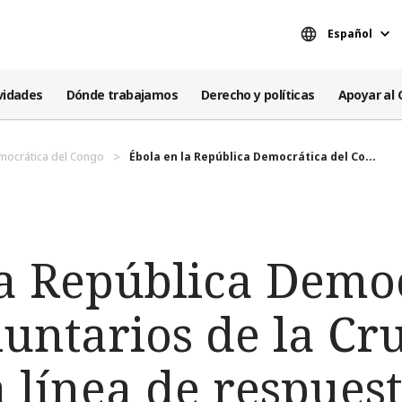
Español
vidades
Dónde trabajamos
Derecho y políticas
Apoyar al 
mocrática del Congo
Ébola en la República Democrática del Co...
la República Democ
untarios de la Cr
 línea de respues