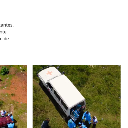
tantes,
nte:
go de