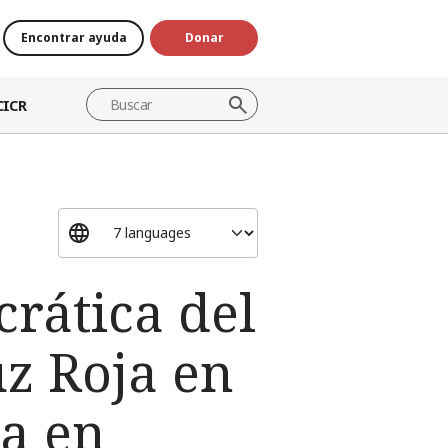
Encontrar ayuda
Donar
CICR
rática del
uz Roja en
ta en