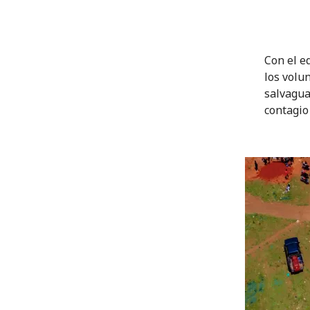
Con el e
los volu
salvagua
contagio