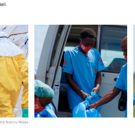
el.
rémie Nzanzu Walaka