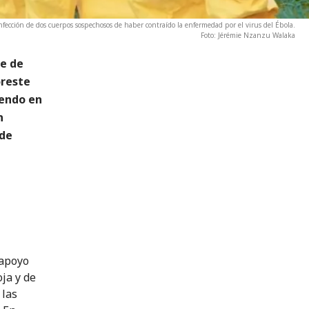
fección de dos cuerpos sospechosos de haber contraído la enfermedad por el virus del Ébola.
Foto: Jérémie Nzanzu Walaka
te de
oreste
iendo en
n
 de
 apoyo
ja y de
 las