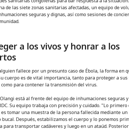
des sanitarias congoleñas para dar respuesta a la situación
na de las siete zonas sanitarias afectadas, un equipo de vol
inhumaciones seguras y dignas, así como sesiones de concie
omunidad.
eger a los vivos y honrar a los
rtos
lguien fallece por un presunto caso de Ébola, la forma en q
u cuerpo es de vital importancia, tanto para proteger a sus
 como para contener la transmisión del virus.
Olangi está al frente del equipo de inhumaciones seguras y
RDC. Su equipo trabaja con precisión y cuidado. "Lo primero
es tomar una muestra de la persona fallecida mediante un
 bucal. Después, estabilizamos el cuerpo y lo ponemos pri
a para transportar cadáveres y luego en un ataúd. Posterio