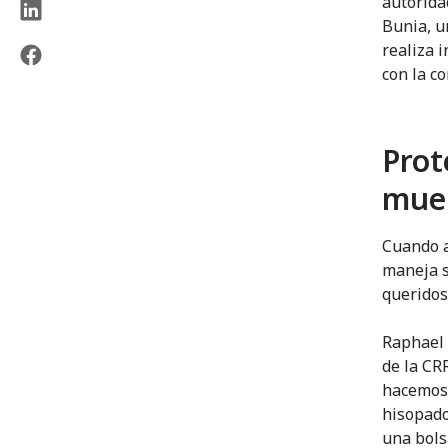
autorida
Bunia, u
realiza 
con la c
Prot
mue
Cuando a
maneja s
queridos
Raphael 
de la CR
hacemos 
hisopado
una bols