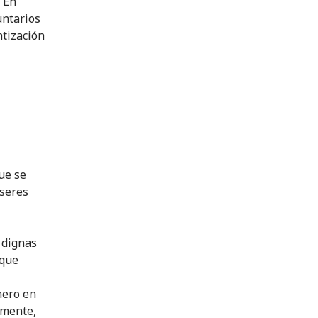
. En
untarios
ntización
ue se
 seres
 dignas
 que
mero en
rmente,