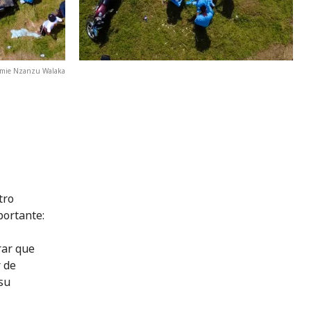
rémie Nzanzu Walaka
tro
portante:
rar que
r de
su