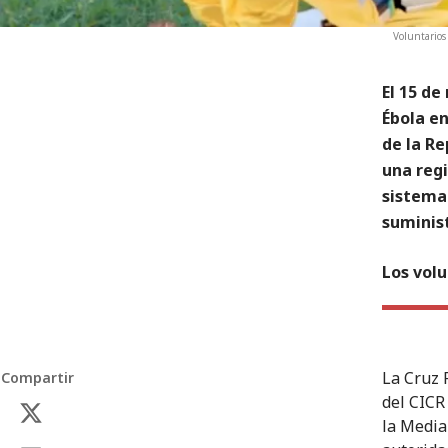
Voluntarios
El 15 de
Ébola en
de la Re
una regi
sistema 
suminist
Los volu
La Cruz 
Compartir
del CICR
la Media