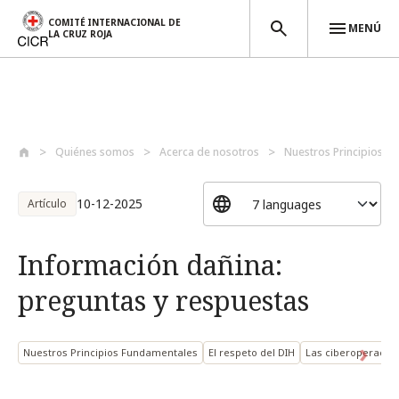
COMITÉ INTERNACIONAL DE
MENÚ
LA CRUZ ROJA
Pasar al contenido principal
Quiénes somos
Acerca de nosotros
Nuestros Principios F
10-12-2025
Artículo
Información dañina:
preguntas y respuestas
Nuestros Principios Fundamentales
El respeto del DIH
Las ciberoperacion