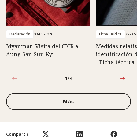
Declaración
03-08-2026
Ficha jurídica
29-07-
Myanmar: Visita del CICR a
Medidas relativ
Aung San Suu Kyi
identificación 
- Ficha técnica
1/3
1de3
Más
Compartir