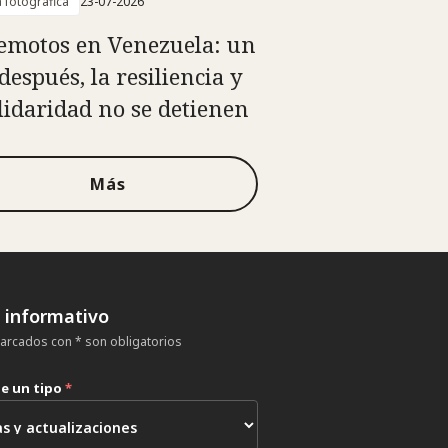
a fotográfica
23-07-2026
emotos en Venezuela: un
después, la resiliencia y
olidaridad no se detienen
Más
n informativo
rcados con * son obligatorios
ne un tipo
*