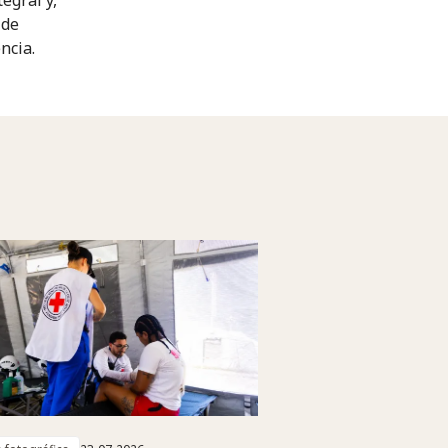
 de
ncia.