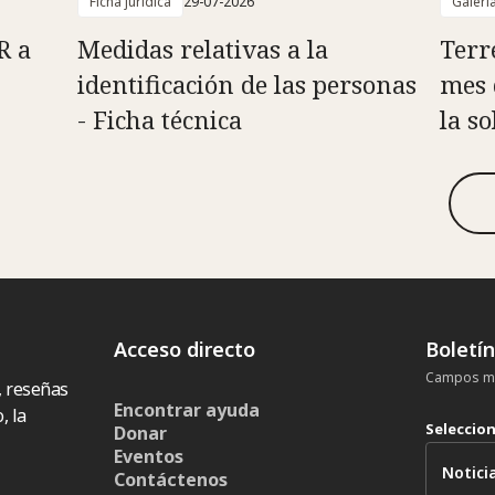
Ficha jurídica
29-07-2026
Galerí
R a
Medidas relativas a la
Terr
identificación de las personas
mes 
- Ficha técnica
la s
Acceso directo
Boletí
Campos ma
, reseñas
Encontrar ayuda
, la
Seleccio
Donar
Eventos
Contáctenos