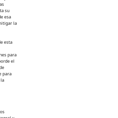
as
ta su
de esa
itigar la
de esta
ones para
borde el
 de
e para
 la
los
egral y,