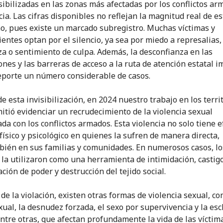
sibilizadas en las zonas más afectadas por los conflictos ar
cia. Las cifras disponibles no reflejan la magnitud real de es
, pues existe un marcado subregistro. Muchas víctimas y
ientes optan por el silencio, ya sea por miedo a represalias,
a o sentimiento de culpa. Además, la desconfianza en las
iones y las barreras de acceso a la ruta de atención estatal 
eporte un número considerable de casos.
e esta invisibilización, en 2024 nuestro trabajo en los terri
itió evidenciar un recrudecimiento de la violencia sexual
da con los conflictos armados. Esta violencia no solo tiene e
 físico y psicológico en quienes la sufren de manera directa,
bién en sus familias y comunidades. En numerosos casos, lo
la utilizaron como una herramienta de intimidación, castigo
ción de poder y destrucción del tejido social.
de la violación, existen otras formas de violencia sexual, co
xual, la desnudez forzada, el sexo por supervivencia y la esc
entre otras, que afectan profundamente la vida de las víctim