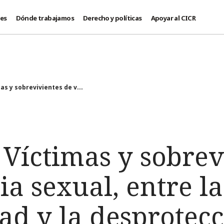
des
Dónde trabajamos
Derecho y políticas
Apoyar al CICR
as y sobrevivientes de v...
 Víctimas y sobrev
ia sexual, entre la
dad y la desprotec