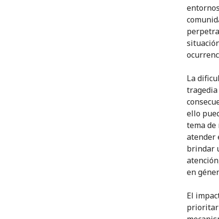
entornos
comunida
perpetra
situació
ocurrenci
La dific
tragedia
consecue
ello pue
tema de 
atender 
brindar 
atención
en géner
El impac
prioritar
mecanism