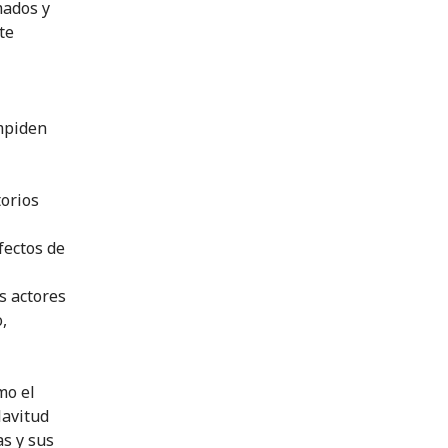
mados y
te
impiden
torios
fectos de
s actores
,
mo el
lavitud
as y sus