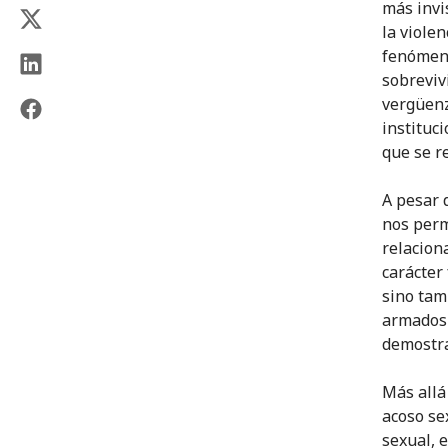
más invi
la violen
fenómeno
sobreviv
vergüenz
instituc
que se r
A pesar d
nos perm
relaciona
carácter
sino tam
armados 
demostra
Más allá 
acoso se
sexual, 