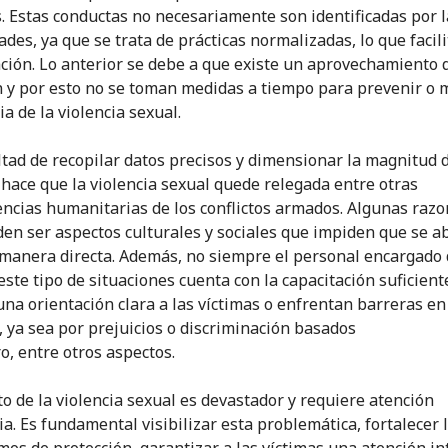
. Estas conductas no necesariamente son identificadas por l
des, ya que se trata de prácticas normalizadas, lo que facili
ción. Lo anterior se debe a que existe un aprovechamiento 
n y por esto no se toman medidas a tiempo para prevenir o m
a de la violencia sexual.
ultad de recopilar datos precisos y dimensionar la magnitud 
 hace que la violencia sexual quede relegada entre otras
ncias humanitarias de los conflictos armados. Algunas raz
den ser aspectos culturales y sociales que impiden que se a
manera directa. Además, no siempre el personal encargado
este tipo de situaciones cuenta con la capacitación suficient
una orientación clara a las víctimas o enfrentan barreras en
, ya sea por prejuicios o discriminación basados
o, entre otros aspectos.
to de la violencia sexual es devastador y requiere atención
ia. Es fundamental visibilizar esta problemática, fortalecer 
os de protección, garantizar a las víctimas una atención int