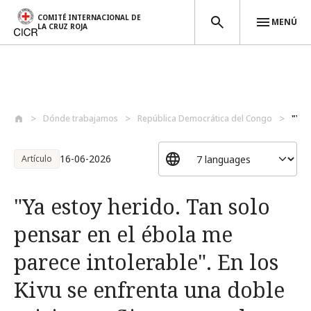
COMITÉ INTERNACIONAL DE
MENÚ
LA CRUZ ROJA
Pasar al contenido principal
Dónde trabajamos
República Democrática del Congo
"Ya 
16-06-2026
Artículo
"Ya estoy herido. Tan solo
pensar en el ébola me
parece intolerable". En los
Kivu se enfrenta una doble