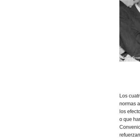
Los cuat
normas a
los efect
o que han
Convenios
refuerza