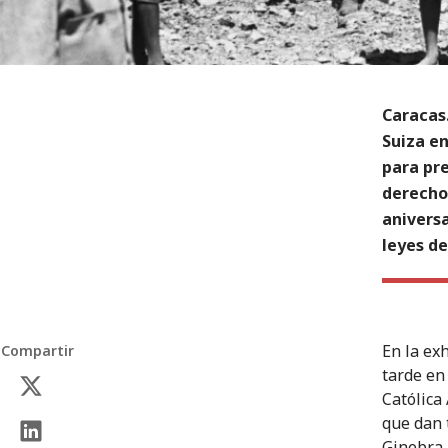
Caracas.
Suiza en
para pre
derecho
anivers
leyes de
En la exh
Compartir
tarde en
Católica
que dan 
Ginebra a