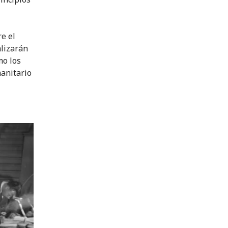
e el
alizarán
mo los
anitario