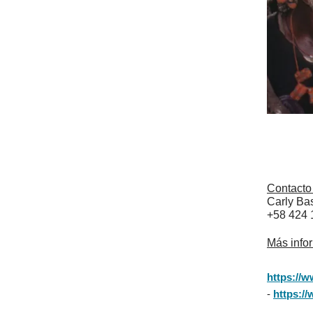
Contacto
Carly Bas
+58 424
Más info
https://
-
https:/