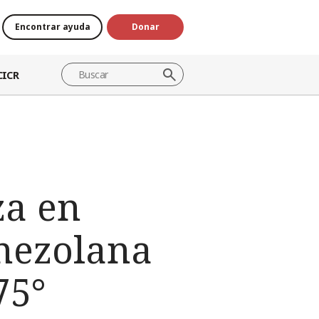
Encontrar ayuda
Donar
CICR
za en
enezolana
75°