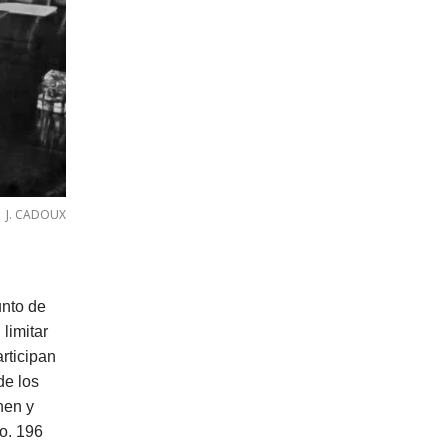
J. CADOUX
unto de
limitar
rticipan
de los
nen y
o. 196